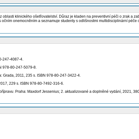
 oblasti klinického ošetřovatelství. Důraz je kladen na preventivní péči o zrak a 
i s očním onemocněním a seznamuje studenty s odlišnostmi multidisciplinární péče
80-247-4087-4.
BN 978-80-247-5079-8.
a: Grada, 2011, 235 s. ISBN 978-80-247-3422-4.
 2017, 229 s. ISBN 978-80-7492-316-6.
přípravu
. Praha: Maxdorf Jessenius; 2. aktualizované a doplněné vydání, 2021, 3