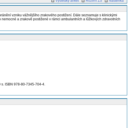
Výsledky anket
Rozvrh ZS
Nástěnka
zabránění vzniku vážnějšího zrakového postižení. Dále seznamuje s klinickými
 o nemocné a zrakově postižené v rámci ambulantních a lůžkových zdravotních
80 s. ISBN 978-80-7345-704-4.