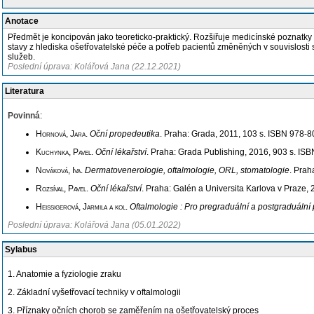
Anotace
Předmět je koncipován jako teoreticko-praktický. Rozšiřuje medicínské poznatky z
stavy z hlediska ošetřovatelské péče a potřeb pacientů změněných v souvislost
služeb.
Poslední úprava: Kolářová Jana (22.12.2021)
Literatura
Povinná
:
Hornová, Jara
.
Oční propedeutika
. Praha: Grada, 2011, 103 s. ISBN 978-
Kuchynka, Pavel
.
Oční lékařství
. Praha: Grada Publishing, 2016, 903 s. IS
Nováková, Iva
.
Dermatovenerologie, oftalmologie, ORL, stomatologie
. Prah
Rozsíval, Pavel
.
Oční lékařství
. Praha: Galén a Universita Karlova v Praze,
Heissigerová, Jarmila a kol
.
Oftalmologie : Pro pregraduální a postgraduální 
Poslední úprava: Kolářová Jana (05.01.2022)
Sylabus
1. Anatomie a fyziologie zraku
2. Základní vyšetřovací techniky v oftalmologii
3. Příznaky očních chorob se zaměřením na ošetřovatelský proces