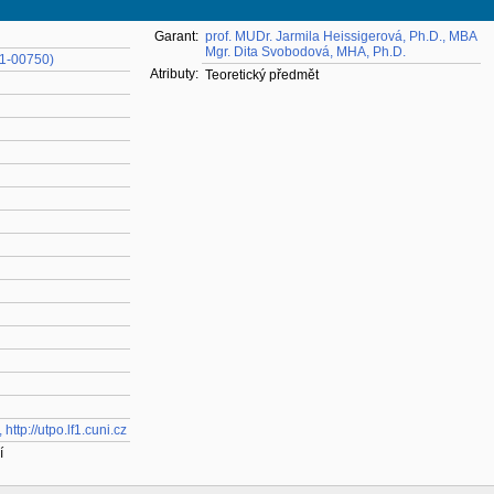
Garant:
prof. MUDr. Jarmila Heissigerová, Ph.D., MBA
Mgr. Dita Svobodová, MHA, Ph.D.
11-00750)
Atributy:
Teoretický předmět
 http://utpo.lf1.cuni.cz
í