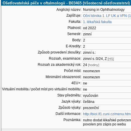
Ošetřovatelská péče v oftalmologii - B03465 (
Všeobecné ošetřovatelství)
Anglický název:
Nursing in Ophthalmology
Zajišťuje:
Oční klinika 1. LF UK a VFN (
Fakulta:
1. lékařská fakulta
Platnost:
od 2022
Semestr:
zimní
Body:
2
E-Kredity:
2
Způsob provedení zkoušky:
zimní s.:
Rozsah, examinace:
zimní s.:0/24, Z
[HS]
Rozsah za akademický rok:
24
[hodiny]
Počet míst:
neomezen
Minimální obsazenost:
neomezen
4EU+:
ne
Virtuální mobilita / počet míst pro virtuální mobilitu:
ne
Stav předmětu:
vyučován
Jazyk výuky:
čeština
Způsob výuky:
prezenční
Další informace:
http://biol.lf1.cuni.cz/menu.htm,
Poznámka:
nutno dodat lékařské potvrzen
povolen pro zápis po webu