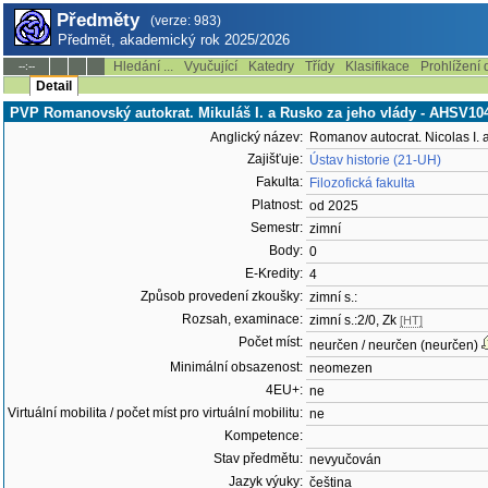
Předměty
(verze: 983)
Předmět, akademický rok 2025/2026
Hledání ...
Vyučující
Katedry
Třídy
Klasifikace
Prohlížení 
--:--
Detail
PVP Romanovský autokrat. Mikuláš I. a Rusko za jeho vlády - AHSV10
Anglický název:
Romanov autocrat. Nicolas I. 
Zajišťuje:
Ústav historie (21-UH)
Fakulta:
Filozofická fakulta
Platnost:
od 2025
Semestr:
zimní
Body:
0
E-Kredity:
4
Způsob provedení zkoušky:
zimní s.:
Rozsah, examinace:
zimní s.:2/0, Zk
[HT]
Počet míst:
neurčen / neurčen (neurčen)
Minimální obsazenost:
neomezen
4EU+:
ne
Virtuální mobilita / počet míst pro virtuální mobilitu:
ne
Kompetence:
Stav předmětu:
nevyučován
Jazyk výuky:
čeština