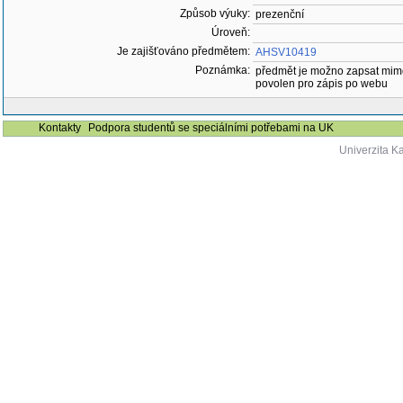
Způsob výuky:
prezenční
Úroveň:
Je zajišťováno předmětem:
AHSV10419
Poznámka:
předmět je možno zapsat mim
povolen pro zápis po webu
Kontakty
Podpora studentů se speciálními potřebami na UK
Univerzita K