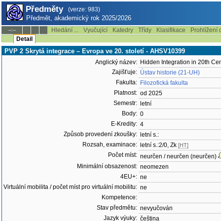
Předměty
(verze: 983)
Předmět, akademický rok 2025/2026
Hledání ...
Vyučující
Katedry
Třídy
Klasifikace
Prohlížení 
--:--
Detail
PVP 2 Skrytá integrace – Evropa ve 20. století - AHSV10399
Anglický název:
Hidden Integration in 20th Ce
Zajišťuje:
Ústav historie (21-UH)
Fakulta:
Filozofická fakulta
Platnost:
od 2025
Semestr:
letní
Body:
0
E-Kredity:
4
Způsob provedení zkoušky:
letní s.:
Rozsah, examinace:
letní s.:2/0, Zk
[HT]
Počet míst:
neurčen / neurčen (neurčen)
Minimální obsazenost:
neomezen
4EU+:
ne
Virtuální mobilita / počet míst pro virtuální mobilitu:
ne
Kompetence:
Stav předmětu:
nevyučován
Jazyk výuky:
čeština