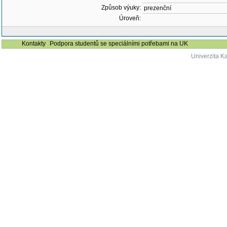
Způsob výuky:
prezenční
Úroveň:
Kontakty
Podpora studentů se speciálními potřebami na UK
Univerzita K