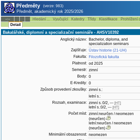
Předměty
(verze: 983)
Předmět, akademický rok 2025/2026
Hledání ...
Vyučující
Katedry
Třídy
Klasifikace
Prohlížení 
--:--
Detail
Bakalářské, diplomní a specializační semináře - AHSV10392
Anglický název:
Bachelor, diploma, and
specialization seminars
Zajišťuje:
Ústav historie (21-UH)
Fakulta:
Filozofická fakulta
Platnost:
od 2025
Semestr:
zimní
Body:
0
E-Kredity:
0
Způsob provedení zkoušky:
zimní s.:
letní s.:
Rozsah, examinace:
zimní s.:0/2, ---
[HT]
letní s.:0/2, ---
[HT]
Počet míst:
zimní:neurčen / neomezen
(neurčen)
letní:neurčen / neomezen
(neurčen)
Minimální obsazenost:
neomezen