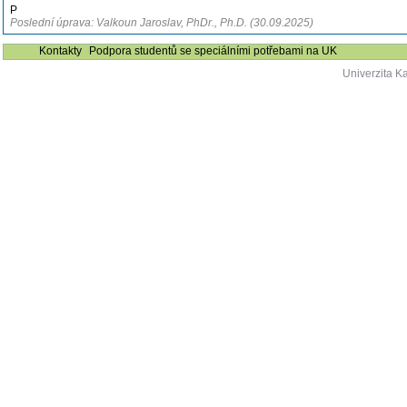
P
Poslední úprava: Valkoun Jaroslav, PhDr., Ph.D. (30.09.2025)
Kontakty
Podpora studentů se speciálními potřebami na UK
Univerzita K