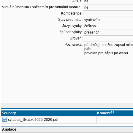
4EU+:
ne
Virtuální mobilita / počet míst pro virtuální mobilitu:
ne
Kompetence:
Stav předmětu:
vyučován
Jazyk výuky:
čeština
Způsob výuky:
prezenční
Úroveň:
Poznámka:
předmět je možno zapsat mim
plán
povolen pro zápis po webu
Soubory
Komentář
sylabus_Svatek 2025-2026.pdf
Anotace