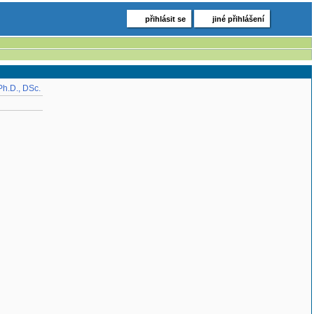
přihlásit se
jiné přihlášení
Ph.D., DSc.