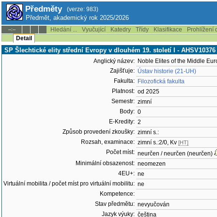
Předměty
(verze: 983)
Předmět, akademický rok 2025/2026
Hledání ...
Vyučující
Katedry
Třídy
Klasifikace
Prohlížení 
--:--
Detail
SP Šlechtické elity střední Evropy v dlouhém 19. století I - AHSV10376
Anglický název:
Noble Elites of the Middle Eur
Zajišťuje:
Ústav historie (21-UH)
Fakulta:
Filozofická fakulta
Platnost:
od 2025
Semestr:
zimní
Body:
0
E-Kredity:
2
Způsob provedení zkoušky:
zimní s.:
Rozsah, examinace:
zimní s.:2/0, Kv
[HT]
Počet míst:
neurčen / neurčen (neurčen)
Minimální obsazenost:
neomezen
4EU+:
ne
Virtuální mobilita / počet míst pro virtuální mobilitu:
ne
Kompetence:
Stav předmětu:
nevyučován
Jazyk výuky:
čeština