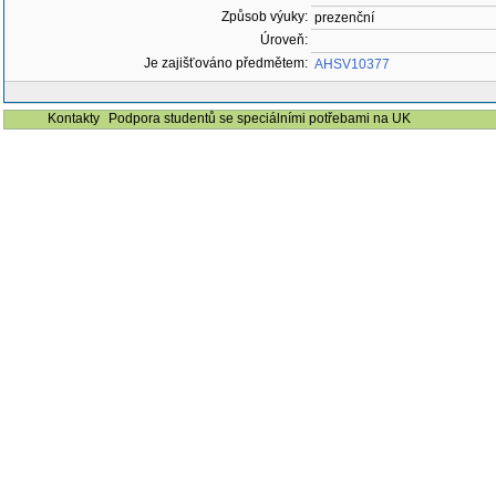
Způsob výuky:
prezenční
Úroveň:
Je zajišťováno předmětem:
AHSV10377
Kontakty
Podpora studentů se speciálními potřebami na UK