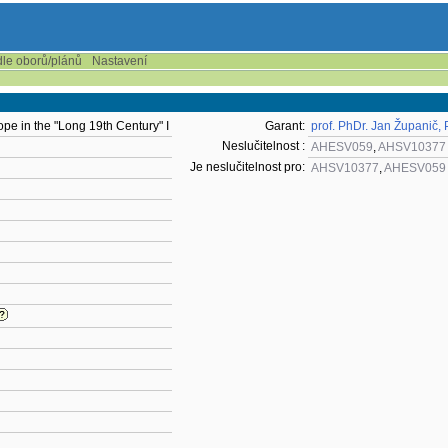
dle oborů/plánů
Nastavení
ope in the "Long 19th Century" I
Garant:
prof. PhDr. Jan Županič, 
Neslučitelnost :
AHESV059
,
AHSV10377
Je neslučitelnost pro:
AHSV10377
,
AHESV059