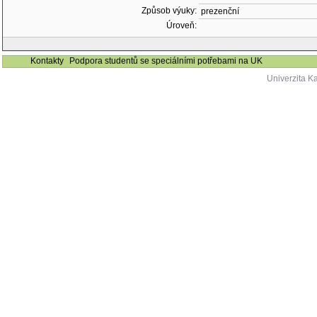
Způsob výuky:
prezenční
Úroveň:
Kontakty
Podpora studentů se speciálními potřebami na UK
Univerzita K