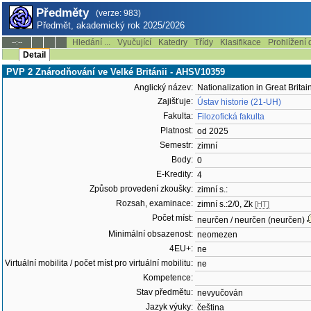
Předměty
(verze: 983)
Předmět, akademický rok 2025/2026
Hledání ...
Vyučující
Katedry
Třídy
Klasifikace
Prohlížení 
--:--
Detail
PVP 2 Znárodňování ve Velké Británii - AHSV10359
Anglický název:
Nationalization in Great Britai
Zajišťuje:
Ústav historie (21-UH)
Fakulta:
Filozofická fakulta
Platnost:
od 2025
Semestr:
zimní
Body:
0
E-Kredity:
4
Způsob provedení zkoušky:
zimní s.:
Rozsah, examinace:
zimní s.:2/0, Zk
[HT]
Počet míst:
neurčen / neurčen (neurčen)
Minimální obsazenost:
neomezen
4EU+:
ne
Virtuální mobilita / počet míst pro virtuální mobilitu:
ne
Kompetence:
Stav předmětu:
nevyučován
Jazyk výuky:
čeština