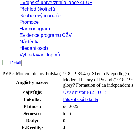
Evropská univerzitní aliance 4EU+
Přehled školitelů
Souborový manažer
Promoce
Harmonogram
Evidence programů CŽV
Nástěnka
Hledání osob
Vyhledávání loginů
Detail
PVP 2 Moderní dějiny Polska (1918–1939/45): Slavná Niepodległa, 
Modern History of Poland (1918–1939
Anglický název:
glory? Formation of an independent st
Zajišťuje:
Ústav historie (21-UH)
Fakulta:
Filozofická fakulta
Platnost:
od 2025
Semestr:
letní
Body:
0
E-Kredity:
4