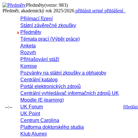
Předměty
(verze: 983)
Předmět, akademický rok 2025/2026
přihlásit se
jiné přihlášení
Přijímací řízení
Státní závěrečné zkoušky
Předměty
x
Témata prací (Výběr práce)
Anketa
Rozvrh
Přihlašování stáží
Komise
Pozvánky na státní zkoušky a obhajoby
Centrální katalog
Portál elektronických zdrojů
Centrální vyhledávač informačních zdrojů UK
Moodle (E-learning)
--:--
UK Forum
Hledání 
UK Point
Centrum Carolina
Platforma doktorského studia
Klub Alumni