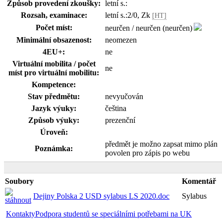
Způsob provedení zkoušky:
letní s.:
Rozsah, examinace:
letní s.:2/0, Zk
[HT]
Počet míst:
neurčen / neurčen (neurčen)
Minimální obsazenost:
neomezen
4EU+:
ne
Virtuální mobilita / počet
ne
míst pro virtuální mobilitu:
Kompetence:
Stav předmětu:
nevyučován
Jazyk výuky:
čeština
Způsob výuky:
prezenční
Úroveň:
předmět je možno zapsat mimo plán
Poznámka:
povolen pro zápis po webu
Soubory
Komentář
Dejiny Polska 2 USD sylabus LS 2020.doc
Sylabus
Kontakty
Podpora studentů se speciálními potřebami na UK