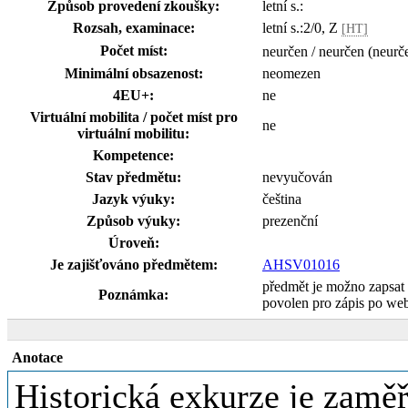
Způsob provedení zkoušky:
letní s.:
Rozsah, examinace:
letní s.:2/0, Z
[HT]
Počet míst:
neurčen / neurčen (neurč
Minimální obsazenost:
neomezen
4EU+:
ne
Virtuální mobilita / počet míst pro
ne
virtuální mobilitu:
Kompetence:
Stav předmětu:
nevyučován
Jazyk výuky:
čeština
Způsob výuky:
prezenční
Úroveň:
Je zajišťováno předmětem:
AHSV01016
předmět je možno zapsat
Poznámka:
povolen pro zápis po we
Anotace
Historická exkurze je zamě