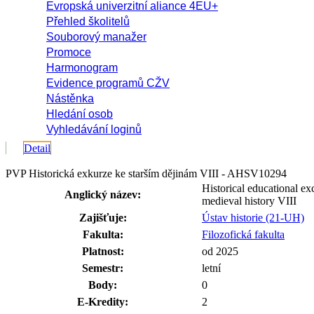
Evropská univerzitní aliance 4EU+
Přehled školitelů
Souborový manažer
Promoce
Harmonogram
Evidence programů CŽV
Nástěnka
Hledání osob
Vyhledávání loginů
Detail
PVP Historická exkurze ke starším dějinám VIII - AHSV10294
Historical educational ex
Anglický název:
medieval history VIII
Zajišťuje:
Ústav historie (21-UH)
Fakulta:
Filozofická fakulta
Platnost:
od 2025
Semestr:
letní
Body:
0
E-Kredity:
2