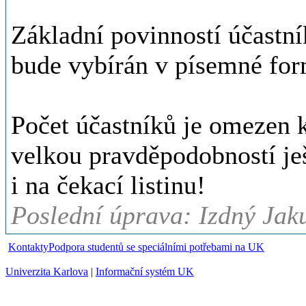
Základní povinností účastník
bude vybírán v písemné for
Počet účastníků je omezen k
velkou pravděpodobností ješ
i na čekací listinu!
Poslední úprava: Izdný Jak
Kontakty
Podpora studentů se speciálními potřebami na UK
Univerzita Karlova
|
Informační systém UK