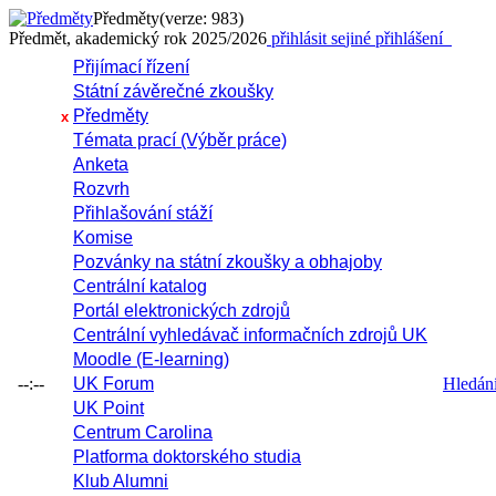
Předměty
(verze: 983)
Předmět, akademický rok 2025/2026
přihlásit se
jiné přihlášení
Přijímací řízení
Státní závěrečné zkoušky
Předměty
x
Témata prací (Výběr práce)
Anketa
Rozvrh
Přihlašování stáží
Komise
Pozvánky na státní zkoušky a obhajoby
Centrální katalog
Portál elektronických zdrojů
Centrální vyhledávač informačních zdrojů UK
Moodle (E-learning)
--:--
UK Forum
Hledání 
UK Point
Centrum Carolina
Platforma doktorského studia
Klub Alumni