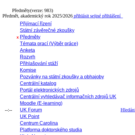
Předměty
(verze: 983)
Předmět, akademický rok 2025/2026
přihlásit se
jiné přihlášení
Přijímací řízení
Státní závěrečné zkoušky
Předměty
x
Témata prací (Výběr práce)
Anketa
Rozvrh
Přihlašování stáží
Komise
Pozvánky na státní zkoušky a obhajoby
Centrální katalog
Portál elektronických zdrojů
Centrální vyhledávač informačních zdrojů UK
Moodle (E-learning)
--:--
UK Forum
Hledání 
UK Point
Centrum Carolina
Platforma doktorského studia