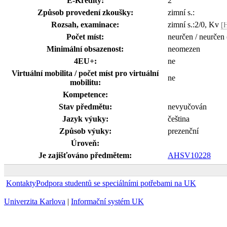
E-Kredity:
2
Způsob provedení zkoušky:
zimní s.:
Rozsah, examinace:
zimní s.:2/0, Kv
[
Počet míst:
neurčen / neurčen
Minimální obsazenost:
neomezen
4EU+:
ne
Virtuální mobilita / počet míst pro virtuální
ne
mobilitu:
Kompetence:
Stav předmětu:
nevyučován
Jazyk výuky:
čeština
Způsob výuky:
prezenční
Úroveň:
Je zajišťováno předmětem:
AHSV10228
Kontakty
Podpora studentů se speciálními potřebami na UK
Univerzita Karlova
|
Informační systém UK