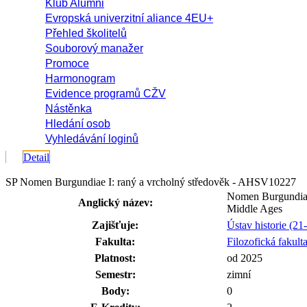
Klub Alumni
Evropská univerzitní aliance 4EU+
Přehled školitelů
Souborový manažer
Promoce
Harmonogram
Evidence programů CŽV
Nástěnka
Hledání osob
Vyhledávání loginů
Detail
SP Nomen Burgundiae I: raný a vrcholný středověk - AHSV10227
Nomen Burgundiae
Anglický název:
Middle Ages
Zajišťuje:
Ústav historie (2
Fakulta:
Filozofická fakult
Platnost:
od 2025
Semestr:
zimní
Body:
0