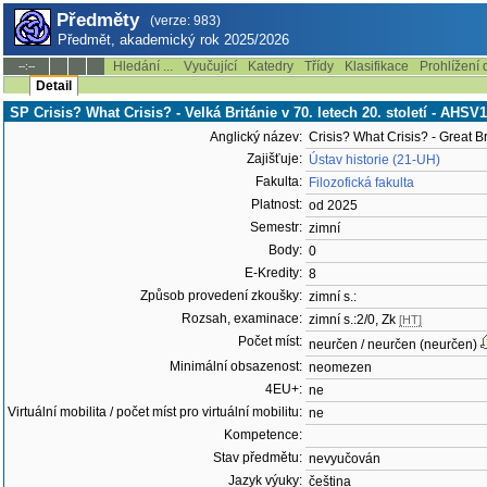
Předměty
(verze: 983)
Předmět, akademický rok 2025/2026
Hledání ...
Vyučující
Katedry
Třídy
Klasifikace
Prohlížení 
--:--
Detail
SP Crisis? What Crisis? - Velká Británie v 70. letech 20. století - AHSV
Anglický název:
Crisis? What Crisis? - Great Br
Zajišťuje:
Ústav historie (21-UH)
Fakulta:
Filozofická fakulta
Platnost:
od 2025
Semestr:
zimní
Body:
0
E-Kredity:
8
Způsob provedení zkoušky:
zimní s.:
Rozsah, examinace:
zimní s.:2/0, Zk
[HT]
Počet míst:
neurčen / neurčen (neurčen)
Minimální obsazenost:
neomezen
4EU+:
ne
Virtuální mobilita / počet míst pro virtuální mobilitu:
ne
Kompetence:
Stav předmětu:
nevyučován
Jazyk výuky:
čeština