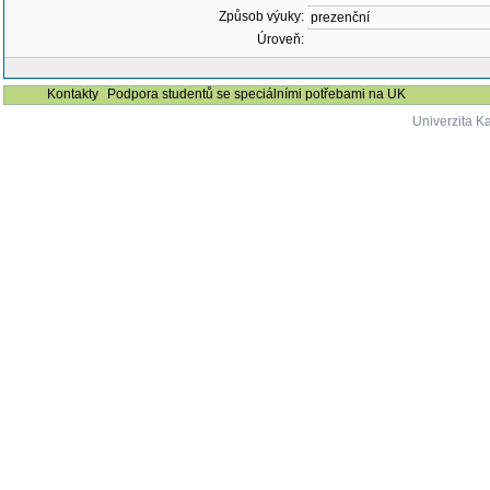
Způsob výuky:
prezenční
Úroveň:
Kontakty
Podpora studentů se speciálními potřebami na UK
Univerzita K