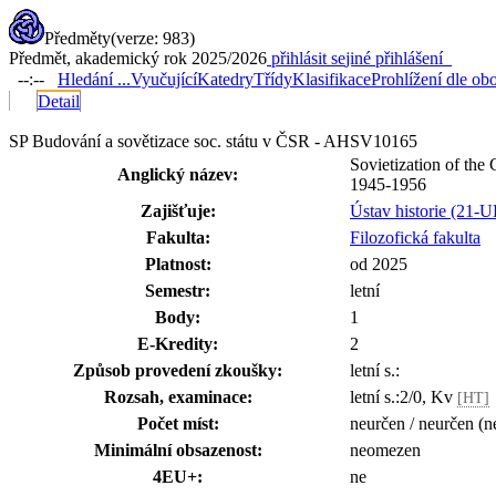
Předměty
(verze: 983)
Předmět, akademický rok 2025/2026
přihlásit se
jiné přihlášení
--:--
Hledání ...
Vyučující
Katedry
Třídy
Klasifikace
Prohlížení dle ob
Detail
SP Budování a sovětizace soc. státu v ČSR - AHSV10165
Sovietization of the
Anglický název:
1945-1956
Zajišťuje:
Ústav historie (21-
Fakulta:
Filozofická fakulta
Platnost:
od 2025
Semestr:
letní
Body:
1
E-Kredity:
2
Způsob provedení zkoušky:
letní s.:
Rozsah, examinace:
letní s.:2/0, Kv
[HT]
Počet míst:
neurčen / neurčen (n
Minimální obsazenost:
neomezen
4EU+:
ne