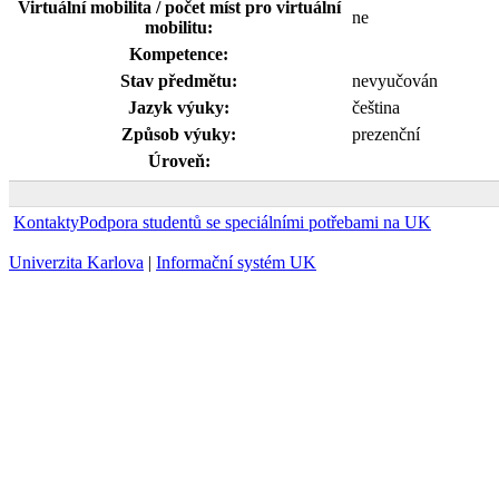
Virtuální mobilita / počet míst pro virtuální
ne
mobilitu:
Kompetence:
Stav předmětu:
nevyučován
Jazyk výuky:
čeština
Způsob výuky:
prezenční
Úroveň:
Kontakty
Podpora studentů se speciálními potřebami na UK
Univerzita Karlova
|
Informační systém UK