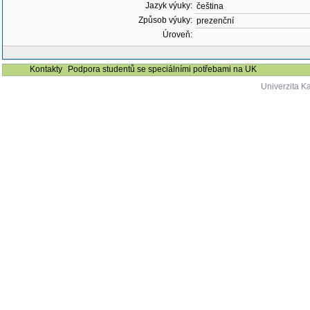
Jazyk výuky:
čeština
Způsob výuky:
prezenční
Úroveň:
Kontakty
Podpora studentů se speciálními potřebami na UK
Univerzita K