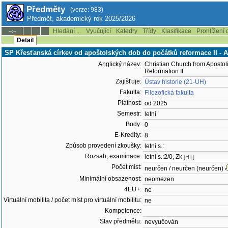
Předměty
(verze: 983)
Předmět, akademický rok 2025/2026
Hledání ...
Vyučující
Katedry
Třídy
Klasifikace
Prohlížení 
--:--
Detail
SP Křesťanská církev od apoštolských dob do počátků reformace II -
Anglický název:
Christian Church from Apostol
Reformation II
Zajišťuje:
Ústav historie (21-UH)
Fakulta:
Filozofická fakulta
Platnost:
od 2025
Semestr:
letní
Body:
0
E-Kredity:
8
Způsob provedení zkoušky:
letní s.:
Rozsah, examinace:
letní s.:2/0, Zk
[HT]
Počet míst:
neurčen / neurčen (neurčen)
Minimální obsazenost:
neomezen
4EU+:
ne
Virtuální mobilita / počet míst pro virtuální mobilitu:
ne
Kompetence:
Stav předmětu:
nevyučován