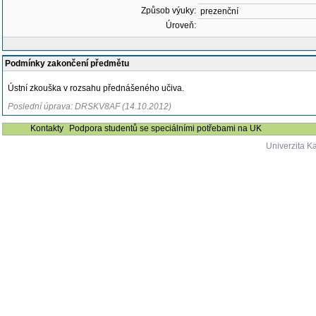
Způsob výuky:
prezenční
Úroveň:
Podmínky zakončení předmětu
Ústní zkouška v rozsahu přednášeného učiva.
Poslední úprava: DRSKV8AF (14.10.2012)
Kontakty
Podpora studentů se speciálními potřebami na UK
Univerzita K