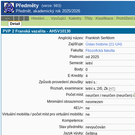
Předměty
(verze: 983)
Předmět, akademický rok 2025/2026
Hledání ...
Vyučující
Katedry
Třídy
Klasifikace
Prohlížení 
--:--
Detail
PVP 2 Franská vazalita - AHSV10130
Anglický název:
Frankish Serfdom
Zajišťuje:
Ústav historie (21-UH)
Fakulta:
Filozofická fakulta
Platnost:
od 2025
Semestr:
letní
Body:
0
E-Kredity:
4
Způsob provedení zkoušky:
letní s.:
Rozsah, examinace:
letní s.:2/0, Zk
[HT]
Počet míst:
neurčen / neurčen (neurčen)
Minimální obsazenost:
neomezen
4EU+:
ne
Virtuální mobilita / počet míst pro virtuální mobilitu:
ne
Kompetence:
Stav předmětu:
nevyučován
Jazyk výuky:
čeština