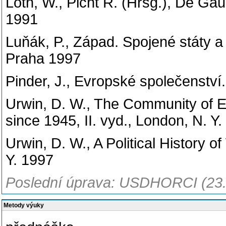
Loth, W., Picht R. (Hrsg.), De Ga
1991
Luňák, P., Západ. Spojené státy 
Praha 1997
Pinder, J., Evropské společenství
Urwin, D. W., The Community of Eu
since 1945, II. vyd., London, N. Y
Urwin, D. W., A Political History 
Y. 1997
Poslední úprava: USDHORCI (23.
Metody výuky