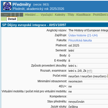
Předměty
(verze: 983)
Předmět, akademický rok 2025/2026
Hledání ...
Vyučující
Katedry
Třídy
Klasifikace
Prohlížení 
--:--
Detail
SP Dějiny evropské integrace - AHSV10097
Anglický název:
The History of European Integ
Zajišťuje:
Ústav historie (21-UH)
Fakulta:
Filozofická fakulta
Platnost:
od 2025
Semestr:
letní
Body:
0
E-Kredity:
8
Způsob provedení zkoušky:
letní s.:
Rozsah, examinace:
letní s.:2/0, Zk
[HT]
Počet míst:
neurčen / neurčen (neurčen)
Minimální obsazenost:
neomezen
4EU+:
ne
Virtuální mobilita / počet míst pro virtuální mobilitu:
ne
Kompetence:
Stav předmětu:
nevyučován
Jazyk výuky:
čeština