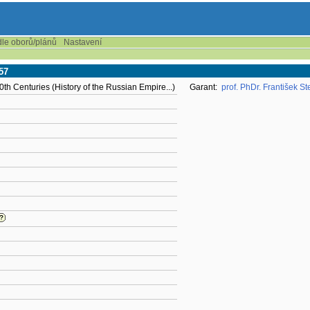
dle oborů/plánů
Nastavení
57
0th Centuries (History of the Russian Empire...)
Garant:
prof. PhDr. František St