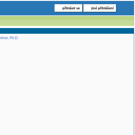
přihlásit se
jiné přihlášení
ellner, Ph.D.