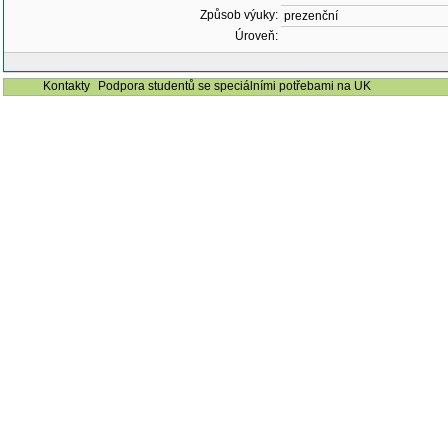
Způsob výuky:
prezenční
Úroveň:
Kontakty
Podpora studentů se speciálními potřebami na UK