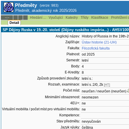
Předměty
(verze: 983)
Předmět, akademický rok 2025/2026
Hledání ...
Vyučující
Katedry
Třídy
Klasifikace
Prohlížení 
--:--
Detail
SP Dějiny Ruska v 19.-20. století (Dějiny ruského impéria...) - AHSV100
Anglický název:
History of Russia in the 19th-2
Zajišťuje:
Ústav historie (21-UH)
Fakulta:
Filozofická fakulta
Platnost:
od 2025
Semestr:
letní
Body:
4
E-Kredity:
8
Způsob provedení zkoušky:
letní s.:
Rozsah, examinace:
letní s.:2/0, Zk
[HT]
Počet míst:
neurčen / neurčen (neurčen)
Minimální obsazenost:
neomezen
4EU+:
ne
Virtuální mobilita / počet míst pro virtuální mobilitu:
ne
Kompetence:
Stav předmětu:
nevyučován
Jazyk výuky:
čeština