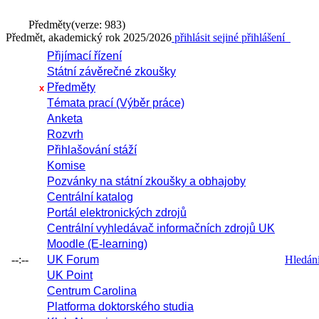
Předměty
(verze: 983)
Předmět, akademický rok 2025/2026
přihlásit se
jiné přihlášení
Přijímací řízení
Státní závěrečné zkoušky
Předměty
x
Témata prací (Výběr práce)
Anketa
Rozvrh
Přihlašování stáží
Komise
Pozvánky na státní zkoušky a obhajoby
Centrální katalog
Portál elektronických zdrojů
Centrální vyhledávač informačních zdrojů UK
Moodle (E-learning)
--:--
UK Forum
Hledání 
UK Point
Centrum Carolina
Platforma doktorského studia