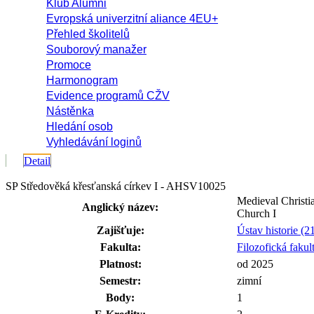
Klub Alumni
Evropská univerzitní aliance 4EU+
Přehled školitelů
Souborový manažer
Promoce
Harmonogram
Evidence programů CŽV
Nástěnka
Hledání osob
Vyhledávání loginů
Detail
SP Středověká křesťanská církev I - AHSV10025
Medieval Christi
Anglický název:
Church I
Zajišťuje:
Ústav historie (
Fakulta:
Filozofická fakul
Platnost:
od 2025
Semestr:
zimní
Body:
1