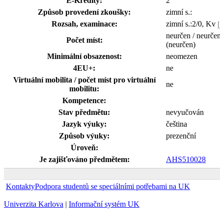
E-Kredity:
2
Způsob provedení zkoušky:
zimní s.:
Rozsah, examinace:
zimní s.:2/0, Kv
neurčen / neurče
Počet míst:
(neurčen)
Minimální obsazenost:
neomezen
4EU+:
ne
Virtuální mobilita / počet míst pro virtuální
ne
mobilitu:
Kompetence:
Stav předmětu:
nevyučován
Jazyk výuky:
čeština
Způsob výuky:
prezenční
Úroveň:
Je zajišťováno předmětem:
AHS510028
Kontakty
Podpora studentů se speciálními potřebami na UK
Univerzita Karlova
|
Informační systém UK