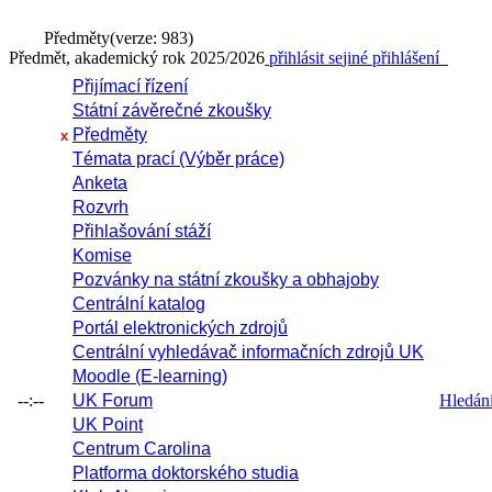
Předměty
(verze: 983)
Předmět, akademický rok 2025/2026
přihlásit se
jiné přihlášení
Přijímací řízení
Státní závěrečné zkoušky
Předměty
x
Témata prací (Výběr práce)
Anketa
Rozvrh
Přihlašování stáží
Komise
Pozvánky na státní zkoušky a obhajoby
Centrální katalog
Portál elektronických zdrojů
Centrální vyhledávač informačních zdrojů UK
Moodle (E-learning)
--:--
UK Forum
Hledání 
UK Point
Centrum Carolina
Platforma doktorského studia