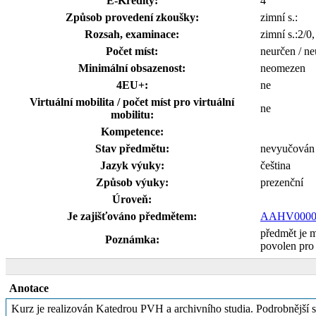
E-Kredity:
4
Způsob provedení zkoušky:
zimní s.:
Rozsah, examinace:
zimní s.:2/0
Počet míst:
neurčen / ne
Minimální obsazenost:
neomezen
4EU+:
ne
Virtuální mobilita / počet míst pro virtuální
ne
mobilitu:
Kompetence:
Stav předmětu:
nevyučován
Jazyk výuky:
čeština
Způsob výuky:
prezenční
Úroveň:
Je zajišťováno předmětem:
AAHV0000
předmět je 
Poznámka:
povolen pro
Anotace
Kurz je realizován Katedrou PVH a archivního studia. Podrobnější s