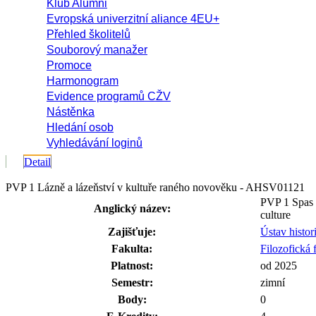
Klub Alumni
Evropská univerzitní aliance 4EU+
Přehled školitelů
Souborový manažer
Promoce
Harmonogram
Evidence programů CŽV
Nástěnka
Hledání osob
Vyhledávání loginů
Detail
PVP 1 Lázně a lázeňství v kultuře raného novověku - AHSV01121
PVP 1 Spas 
Anglický název:
culture
Zajišťuje:
Ústav histo
Fakulta:
Filozofická 
Platnost:
od 2025
Semestr:
zimní
Body:
0