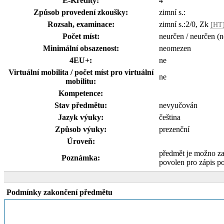
E-Kredity:
4
Způsob provedení zkoušky:
zimní s.:
Rozsah, examinace:
zimní s.:2/0, Zk
[HT
Počet míst:
neurčen / neurčen (
Minimální obsazenost:
neomezen
4EU+:
ne
Virtuální mobilita / počet míst pro virtuální
ne
mobilitu:
Kompetence:
Stav předmětu:
nevyučován
Jazyk výuky:
čeština
Způsob výuky:
prezenční
Úroveň:
předmět je možno z
Poznámka:
povolen pro zápis p
Podmínky zakončení předmětu