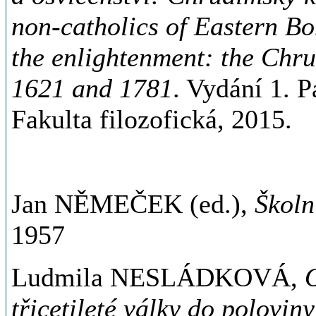
non-catholics of Eastern B
the enlightenment: the Chr
1621 and 1781
. Vydání 1. P
Fakulta filozofická, 2015.
Jan NĚMEČEK (ed.),
Školn
1957
Ludmila NESLÁDKOVÁ,
třicetileté války do poloviny