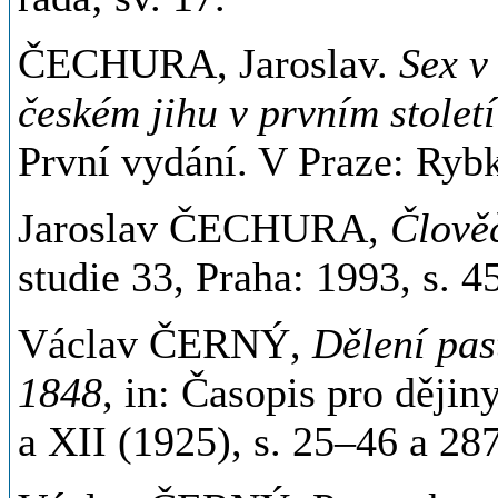
ČECHURA, Jaroslav.
Sex v
českém jihu v prvním stole
První vydání. V Praze: Ryb
Jaroslav ČECHURA,
Člově
studie 33, Praha: 1993, s. 4
Václav ČERNÝ,
Dělení pas
1848
, in: Časopis pro ději
a XII (1925), s. 25–46 a 28