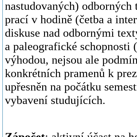
nastudovaných) odborných t
prací v hodině (četba a int
diskuse nad odbornými texty
a paleografické schopnosti 
výhodou, nejsou ale podmín
konkrétních pramenů k prez
upřesněn na počátku semest
vybavení studujících.
Zápočet
: aktivní účast na 