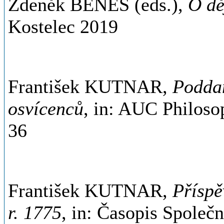
Zdeněk BENEŠ (eds.),
O dě
Kostelec 2019
František KUTNAR,
Poddan
osvícenců
, in: AUC Philosop
36
František KUTNAR,
Příspě
r. 1775
, in: Časopis Společn