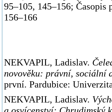
95–105, 145–156; Časopis p
156–166
NEKVAPIL, Ladislav.
Čele
novověku: právní, sociální
první. Pardubice: Univerzit
NEKVAPIL, Ladislav.
Vých
a osvícenství: Chrudimský 