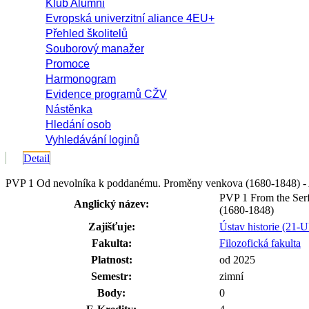
Klub Alumni
Evropská univerzitní aliance 4EU+
Přehled školitelů
Souborový manažer
Promoce
Harmonogram
Evidence programů CŽV
Nástěnka
Hledání osob
Vyhledávání loginů
Detail
PVP 1 Od nevolníka k poddanému. Proměny venkova (1680-1848)
PVP 1 From the Serf
Anglický název:
(1680-1848)
Zajišťuje:
Ústav historie (21-
Fakulta:
Filozofická fakulta
Platnost:
od 2025
Semestr:
zimní
Body:
0