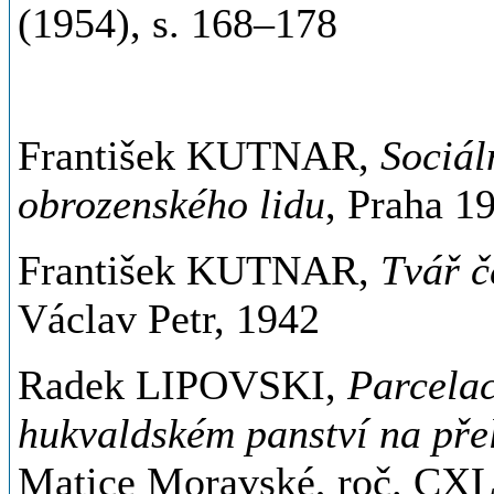
(1954), s. 168–178
František KUTNAR,
Sociál
obrozenského lidu
, Praha 1
František KUTNAR,
Tvář č
Václav Petr, 1942
Radek LIPOVSKI,
Parcela
hukvaldském panství na přel
Matice Moravské, roč. CXL,