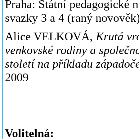
Praha: Státní pedagogické n
svazky 3 a 4 (raný novověk
Alice VELKOVÁ,
Krutá vr
venkovské rodiny a společno
století na příkladu západoč
2009
Volitelná: