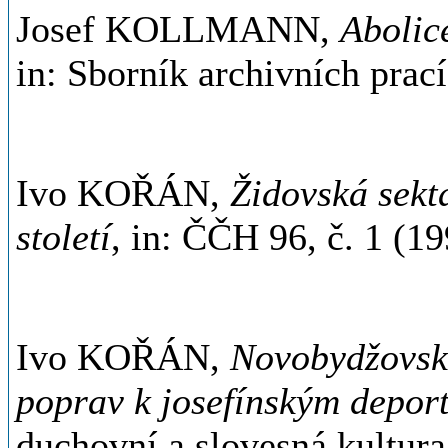
Josef KOLLMANN,
Abolic
in: Sborník archivních prací
Ivo KOŘÁN,
Ž
idovská sekt
století
, in: ČČH 96, č. 1 (1
Ivo KOŘÁN,
Novobydžovská
poprav k josefínským depor
duchovní a slovesná kultura 