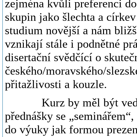
zejména kvůli preferenci d
skupin jako šlechta a círke
studium novější a nám bližší
vznikají stále i podnětné p
disertační svědčící o skuteč
českého/moravského/slezské
přitažlivosti a kouzle.
Kurz by měl být veden
přednášky se „seminářem“, 
do výuky jak formou prezen