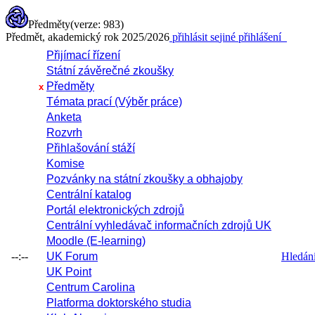
Předměty
(verze: 983)
Předmět, akademický rok 2025/2026
přihlásit se
jiné přihlášení
Přijímací řízení
Státní závěrečné zkoušky
Předměty
x
Témata prací (Výběr práce)
Anketa
Rozvrh
Přihlašování stáží
Komise
Pozvánky na státní zkoušky a obhajoby
Centrální katalog
Portál elektronických zdrojů
Centrální vyhledávač informačních zdrojů UK
Moodle (E-learning)
--:--
UK Forum
Hledání 
UK Point
Centrum Carolina
Platforma doktorského studia