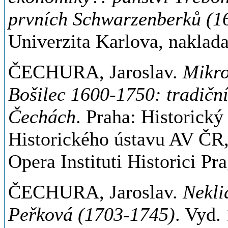
prvních Schwarzenberků (1
Univerzita Karlova, naklada
ČECHURA, Jaroslav.
Mikro
Bošilec 1600-1750: tradičn
Čechách
. Praha: Historický
Historického ústavu AV ČR,
Opera Instituti Historici P
ČECHURA, Jaroslav.
Nekli
Peřková (1703-1745)
. Vyd.