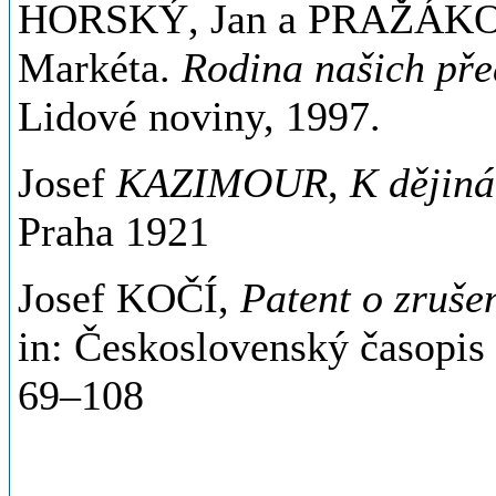
HORSKÝ, Jan a PRAŽÁK
Markéta.
Rodina našich př
Lidové noviny, 1997.
Josef
KAZIMOUR
,
K dějiná
Praha 1921
Josef KOČÍ,
Patent o zruše
in: Československý časopis h
69–108