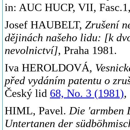
in: AUC HUCP, VII, Fasc.1,
Josef HAUBELT,
Zrušení n
dějinách našeho lidu: [k dv
nevolnictví]
, Praha 1981.
Iva HEROLDOVÁ,
Vesnick
před vydáním patentu o zruš
Český lid
68, No. 3 (1981)
,
HIML, Pavel.
Die 'armben L
Untertanen der südböhmisc