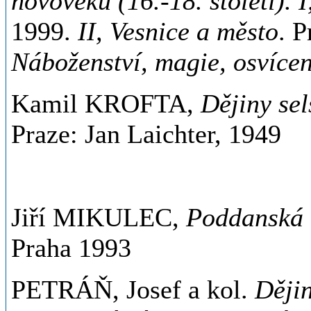
novověku (16.-18. století). 
1999.
II, Vesnice a město
. 
Náboženství, magie, osvícen
Kamil KROFTA,
Dějiny sel
Praze: Jan Laichter, 1949
Jiří MIKULEC,
Poddanská 
Praha 1993
PETRÁŇ, Josef a kol.
Ději