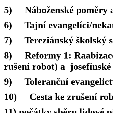
5)
Náboženské poměry a 
6)
Tajní evangelíci/neka
7)
Tereziánský školský 
8)
Reformy 1: Raabizace
rušení robot) a josefínské
9)
Toleranční evangelict
10)
Cesta ke zrušení rob
11) počátky sběru lidové p