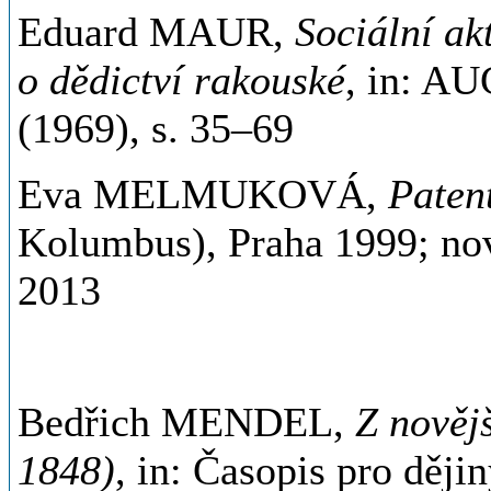
Eduard MAUR,
Sociální ak
o dědictví rakouské
, in: AU
(1969), s. 35–69
Eva MELMUKOVÁ,
Paten
Kolumbus), Praha 1999; nov
2013
Bedřich MENDEL,
Z nověj
1848)
, in: Časopis pro ději