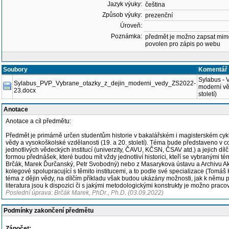
Jazyk výuky:
čeština
Způsob výuky:
prezenční
Úroveň:
Poznámka:
předmět je možno zapsat mim
povolen pro zápis po webu
Soubory
Komentář
Sylabus - 
Sylabus_PVP_Vybrane_otazky_z_dejin_moderni_vedy_ZS2022-
moderní vě
23.docx
století)
Anotace
Anotace a cíl předmětu:
Předmět je primárně určen studentům historie v bakalářském i magisterském cyklu
vědy a vysokoškolské vzdělanosti (19. a 20. století). Téma bude představeno v co n
jednotlivých vědeckých institucí (univerzity, ČAVU, KČSN, ČSAV atd.) a jejich dílč
formou přednášek, které budou mít vždy jednotliví historici, kteří se vybranými t
Brčák, Marek Ďurčanský, Petr Svobodný) nebo z Masarykova ústavu a Archivu Ak
kolegové spolupracující s těmito institucemi, a to podle své specializace (To
téma z dějin vědy, na dílčím příkladu však budou ukázány možnosti, jak k němu př
literatura jsou k dispozici či s jakými metodologickými konstrukty je možno pracov
Poslední úprava: Brčák Marek, PhDr., Ph.D. (03.09.2022)
Podmínky zakončení předmětu
Zápočet: