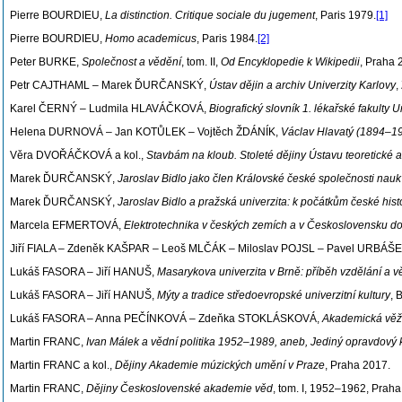
Pierre BOURDIEU,
La distinction. Critique sociale du jugement
, Paris 1979.
[1]
Pierre BOURDIEU,
Homo academicus
, Paris 1984.
[2]
Peter BURKE,
Společnost a vědění
, tom. II,
Od Encyklopedie k Wikipedii
, Praha 
Petr CAJTHAML – Marek ĎURČANSKÝ,
Ústav dějin a archiv Univerzity Karlovy
,
Karel ČERNÝ – Ludmila HLAVÁČKOVÁ,
Biografický slovník 1. lékařské fakulty
Helena DURNOVÁ – Jan KOTŮLEK – Vojtěch ŽDÁNÍK,
Václav Hlavatý (1894–19
Věra DVOŘÁČKOVÁ a kol.,
Stavbám na kloub. Stoleté dějiny Ústavu teoretické
Marek ĎURČANSKÝ,
Jaroslav Bidlo jako člen Královské české společnosti na
Marek ĎURČANSKÝ,
Jaroslav Bidlo a pražská univerzita: k počátkům české histo
Marcela EFMERTOVÁ,
Elektrotechnika v českých zemích a v Československu do p
Jiří FIALA – Zdeněk KAŠPAR – Leoš MLČÁK – Miloslav POJSL – Pavel URBÁŠ
Lukáš FASORA – Jiří HANUŠ,
Masarykova univerzita v Brně: příběh vzdělání a v
Lukáš FASORA – Jiří HANUŠ,
Mýty a tradice středoevropské univerzitní kultury
, 
Lukáš FASORA – Anna PEČÍNKOVÁ – Zdeňka STOKLÁSKOVÁ,
Akademická věž 
Martin FRANC,
Ivan Málek a vědní politika 1952
–
1989, aneb, Jediný opravdový
Martin FRANC a kol.,
Dějiny Akademie múzických umění v Praze
, Praha 2017.
Martin FRANC,
Dějiny Československé akademie věd
, tom. I, 1952–1962, Praha