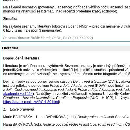
Na základě docházky (povoleny 3 absence; v případě většího počtu absencí lze z
monografii vztahující se k tématu, nad recenzí proběhne krátký rozhovor)
Zkouška.
Na základě seznamu literatury (oboroví studenti NMgr. – předloží nejméně 8 titul
6 titulů, z nich alespoň 3 monografie).
Poslední úprava: Brčák Marek, PhDr., Ph.D. (03.09.2022)
Literatura
Doporučená literatura:
Literatura je uváděna pouze výběrově. Seznam literatury je návodný, přičemž je s
jednotlivých univerzit a vědeckých institucí či jejich dílčích součástí; působení v
od uvedených autorů vztahující se k vymezenému tématu nebo biografie vědců či 
Dějinám vědy se podrobněji věnuje časopis
Dějiny věd a techniky
(DVT), vydáva
institucí reflektuje periodikum
Práce z dějin Akademie věd
(PDAV), pod tímto názv
z dějin Československé akademie
věd, řada A
,
Práce z dějin Akademie věd
,
řad
akademie-ved-114
)
.
Na dějiny univerzitní vzdělanosti, zejména Univerzity Karl
Carolinae – Historia Universitatis Carolinae Pragensis
(AUC – HUCP), který vychá
https://udauk.cuni.cz/ARCH-30.html
).
1)
Edice pramenů
Marie BAHENSKÁ – Hana BARVÍKOVÁ (edd.),
Deník profesora Josefa Charváta
Hana BARVÍKOVÁ (ed.),
Reflexe počátků vědecké instituce. První všední dny ČS