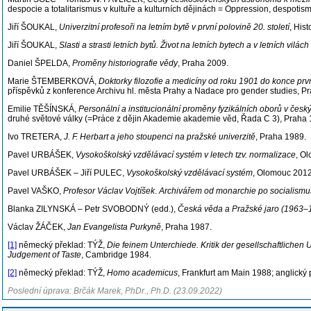
despocie a totalitarismus v kultuře a kulturních dějinách = Oppression, despotism 
Jiří ŠOUKAL,
Univerzitní profesoři na letním bytě v první polovině 20. století
, His
Jiří ŠOUKAL,
Slasti a strasti letních bytů. Život na letních bytech a v letních vilác
Daniel ŠPELDA,
Proměny historiografie vědy
, Praha 2009.
Marie ŠTEMBERKOVÁ,
Doktorky filozofie a medicíny od roku 1901 do konce prv
příspěvků z konference Archivu hl. města Prahy a Nadace pro gender studies, P
Emilie TĚŠÍNSKÁ,
Personální a institucionální proměny fyzikálních oborů v čes
druhé světové války (=Práce z dějin Akademie akademie věd, Řada C 3), Praha 
Ivo TRETERA,
J. F. Herbart a jeho stoupenci na pražské univerzitě
, Praha 1989.
Pavel URBÁŠEK,
Vysokoškolský vzdělávací systém v letech tzv. normalizace
,
Ol
Pavel URBÁŠEK – Jiří PULEC,
Vysokoškolský vzdělávací systém
, Olomouc 2012
Pavel VAŠKO,
Profesor Václav Vojtíšek
.
Archivářem od monarchie po socialismu
Blanka ZILYNSKÁ – Petr SVOBODNÝ (edd.),
Česká věda a Pražské jaro (1963
–
Václav ŽÁČEK,
Jan Evangelista Purkyně
, Praha 1987.
[1]
německý překlad: TÝŽ,
Die feinem Unterchiede. Kritik der gesellschaftlichen Ur
Judgement of Taste
, Cambridge 1984.
[2]
německý překlad: TÝŽ,
Homo academicus
, Frankfurt am Main 1988; anglický
Poslední úprava: Brčák Marek, PhDr., Ph.D. (23.09.2022)