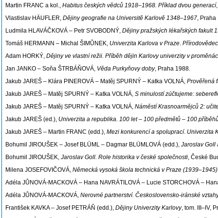
Martin FRANC a kol.,
Habitus českých vědců 1918–1968. Příklad dvou generací
Vlastislav HÄUFLER,
Dějiny geografie na Universitě Karlově 1348–1967
, Praha
Ludmila HLAVÁČKOVÁ – Petr SVOBODNÝ,
Dějiny pražských lékařských fakult
Tomáš HERMANN – Michal ŠIMŮNEK,
Univerzita Karlova v Praze
.
Přírodovědeck
Adam HORKÝ,
Dějiny ve vlastní režii. Příběh dějin Karlovy univerzity v proměnách
Jan JANKO – Soňa ŠTRBÁŇOVÁ,
Věda Purkyňovy doby
, Praha 1988.
Jakub JAREŠ – Klára PINEROVÁ – Matěj SPURNÝ – Katka VOLNÁ,
Prověřená f
Jakub JAREŠ – Matěj SPURNÝ – Katka VOLNÁ,
S minulostí zúčtujeme: seberef
Jakub JAREŠ – Matěj SPURNÝ – Katka VOLNÁ,
Náměstí Krasnoarmějců
2: uči
Jakub JAREŠ (ed.),
Univerzita a republika. 100 let – 100 předmětů – 100 příběh
Jakub JAREŠ – Martin FRANC (edd.),
Mezi konkurencí a spoluprací
.
Univerzita
Bohumil JIROUŠEK – Josef BLÜML – Dagmar BLÜMLOVÁ (edd.),
Jaroslav Goll 
Bohumil JIROUŠEK,
Jaroslav Goll. Role historika v české společnosti
, České Bu
Milena JOSEFOVIČOVÁ,
Německá vysoká škola technická v Praze (1939–1945)
Adéla JŮNOVÁ-MACKOVÁ – Hana NAVRÁTILOVÁ – Lucie STORCHOVÁ – Hana
Adéla JŮNOVÁ-MACKOVÁ,
Nerovné partnerství. Československo-iránské vztah
František KAVKA – Josef PETRÁŇ (edd.),
Dějiny Univerzity Karlovy
, tom. III–IV,