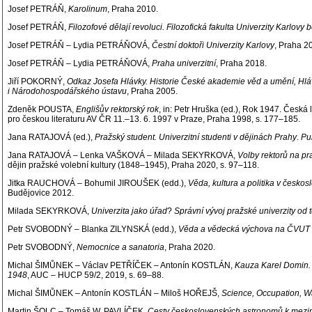
Josef PETRÁŇ,
Karolinum
, Praha 2010.
Josef PETRÁŇ,
Filozofové dělají revoluci. Filozofická fakulta Univerzity Karlo
Josef PETRÁŇ – Lydia PETRÁŇOVÁ,
Čestní doktoři Univerzity Karlovy
, Praha 2
Josef PETRÁŇ – Lydia PETRÁŇOVÁ,
Praha univerzitní
, Praha 2018.
Jiří POKORNÝ,
Odkaz Josefa Hlávky. Historie České akademie věd a umění, Hláv
i Národohospodářského ústavu
, Praha 2005.
Zdeněk POUSTA,
Englišův rektorský rok
, in: Petr Hruška (ed.), Rok 1947. Česká
pro českou literaturu AV ČR 11.–13. 6. 1997 v Praze, Praha 1998, s. 177–185.
Jana RATAJOVÁ (ed.),
Pražský student. Univerzitní studenti v dějinách Prahy
.
Pu
Jana RATAJOVÁ – Lenka VAŠKOVÁ – Milada SEKYRKOVÁ,
Volby rektorů na p
dějin pražské volební kultury (1848–1945), Praha 2020, s. 97–118.
Jitka RAUCHOVÁ – Bohumil JIROUŠEK (edd.),
Věda, kultura a politika v česk
Budějovice 2012.
Milada SEKYRKOVÁ,
Univerzita jako úřad
?
Správní vývoj pražské univerzity od
Petr SVOBODNÝ – Blanka ZILYNSKÁ (edd.),
Věda a vědecká výchova na ČVUT
Petr SVOBODNÝ,
Nemocnice a sanatoria
, Praha 2020.
Michal ŠIMŮNEK – Václav PETŘÍČEK – Antonín KOSTLÁN,
Kauza Karel Domin. 
1948
, AUC – HUCP 59/2, 2019, s. 69–88.
Michal ŠIMŮNEK – Antonín KOSTLÁN – Miloš HOŘEJŠ,
Science, Occupation, W
Martin ŠOLC – Tomáš W. PAVLÍČEK,
Cesty československých astronomů k meziná