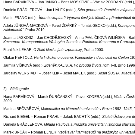
Hana BARVÍKOVÁ – Jan JANKO – Boris MOSKOVIČ – Václav PODDANÝ (edd.)
Daniela BRÁDLEROVÁ – Jan HÁLEK (edd.),
Střet generací?: Paměti a vzájemn
Martin FRANC (ed.),
Úderná skupina? Výprava českých lékařů a přírodovědců d
Adéla JŮNOVÁ-MACKOVÁ – Pavel ŽDÁRKÝ – Tomáš GECKO (edd.),
Koresponde
zakladatelů“
, Praha 2019.
Joanna LASKOSZ – Jan CHODĚJOVSKÝ – Anna PAVLÍČKOVÁ WILIŃSKA – Barb
Kettnerem: Korespondence Waleryho Goetela s Radimem Kettnerem = Correspo
František LEHAR,
O Zlaté kleci a jiné vzpomínky
, Praha 2003.
Otakar PERTOLD,
Perla Indického oceánu. Vzpomínky z dvou cest na Cejlon 1
Jarmila VÍŠKOVÁ (edd.),
Zdeněk KALISTA. Po proudu života
, tom. I–II, Brno 19
Jaroslav WERSTADT – Josef KLIK – Josef MACEK (edd.),
Josef ŠUSTA. Mladá lé
2)
Bibliografie
Hana BARVÍKOVÁ – Marek ĎURČANSKÝ – Pavel KODERA (edd.),
Věda v Česko
2000.
Martina BEČVÁŘOVÁ,
Matematika na Německé univerzitě v Praze 1882–1945
,
Richard BIEGEL – Roman PRAHL – Jakub BACHTÍK (edd.),
Století Ústavu pro d
Daniela BRÁDLEROVÁ,
Milada Paulová a Pražská univerzita: historická slavisti
Marek BRČÁK – Roman ELNER,
Vzdělávání farmaceutů na pražských univerzit