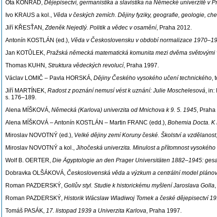
Ota KONRÁD,
Dějepisectví, germanistika a slavistika na Německé univerzitě v
Ivo KRAUS a kol.,
Věda v českých zemích
.
Dějiny fyziky, geografie, geologie, c
Jiří KŘESŤAN,
Zdeněk Nejedlý. Politik a vědec v osamění
, Praha 2012.
Antonín KOSTLÁN (ed.),
Věda v Československu v období normalizace 1970–1
Jan KOTŮLEK,
Pražská německá matematická komunita mezi dvěma světovými 
Thomas KUHN,
Struktura vědeckých revolucí
, Praha 1997.
Václav LOMIČ – Pavla HORSKÁ,
Dějiny Českého vysokého učení technického
, 
Jiří MARTÍNEK,
Radost z poznání nemusí vést k uznání:
Julie Moschelesová
, in
s. 176–189.
Alena MÍŠKOVÁ,
Německá (Karlova) univerzita od Mnichova k 9. 5. 1945
, Praha
Alena MÍŠKOVÁ – Antonín KOSTLÁN – Martin FRANC (edd.),
Bohemia Docta. K 
Miroslav NOVOTNÝ (ed.),
Velké dějiny zemí Koruny české. Školství a vzdělanost
Miroslav NOVOTNÝ a kol.,
Jihočeská univerzita. Minulost a přítomnost vysokého
Wolf
B. OERTER,
Die Ägyptologie an den Prager Universitäten 1882–1945: ges
Dobravka OLŠÁKOVÁ,
Československá věda a výzkum a centrální model pláno
Roman PAZDERSKÝ,
Gollův styl. Studie k historickému myšlení Jaroslava Golla
Roman PAZDERSKÝ,
Historik Wácslaw Wladiwoj Tomek a české dějepisectví 19. 
Tomáš PASÁK,
17. listopad 1939 a Univerzita Karlova
, Praha 1997.