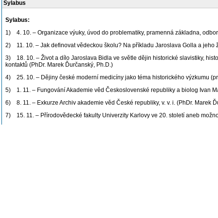
Sylabus
Sylabus:
1) 4. 10. – Organizace výuky, úvod do problematiky, pramenná základna, odborn
2) 11. 10. – Jak definovat vědeckou školu? Na příkladu Jaroslava Golla a jeho
3) 18. 10. – Život a dílo Jaroslava Bidla ve světle dějin historické slavistiky,
kontaktů (PhDr. Marek Ďurčanský, Ph.D.)
4) 25. 10. – Dějiny české moderní medicíny jako téma historického výzkumu (pr
5) 1. 11. – Fungování Akademie věd Československé republiky a biolog Ivan Mál
6) 8. 11. – Exkurze Archiv akademie věd České republiky, v. v. i. (PhDr. Marek 
7) 15. 11. – Přírodovědecké fakulty Univerzity Karlovy ve 20. století aneb možnost
8) 22. 11. – Moderní biologické teorie, jejich společenské a ideologické souvi
9) 29. 11. – Českoslovenští vědci v Orientu aneb věda jako součást mezinárod
10) 6. 12. – Když vědec není v práci. Rodina a volný čas vědců (Mgr. Jiří Šoukal,
11) 13. 12. – Stavbám na kloub aneb jak je možné přistupovat k dějinám technik
12) 20. 12. – Exkurze Archiv Českého vysokého učení technického (PhDr. Marek
13) 3. 1. – Československý vysokoškolský vzdělávací systém 1945–1989 (PhDr.
Poslední úprava: Brčák Marek, PhDr., Ph.D. (02.11.2022)