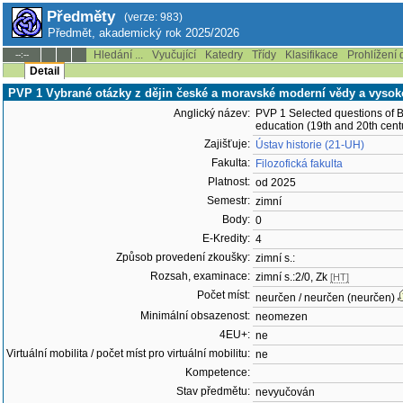
Předměty
(verze: 983)
Předmět, akademický rok 2025/2026
Hledání ...
Vyučující
Katedry
Třídy
Klasifikace
Prohlížení 
--:--
Detail
PVP 1 Vybrané otázky z dějin české a moravské moderní vědy a vysokoš
Anglický název:
PVP 1 Selected questions of 
education (19th and 20th cent
Zajišťuje:
Ústav historie (21-UH)
Fakulta:
Filozofická fakulta
Platnost:
od 2025
Semestr:
zimní
Body:
0
E-Kredity:
4
Způsob provedení zkoušky:
zimní s.:
Rozsah, examinace:
zimní s.:2/0, Zk
[HT]
Počet míst:
neurčen / neurčen (neurčen)
Minimální obsazenost:
neomezen
4EU+:
ne
Virtuální mobilita / počet míst pro virtuální mobilitu:
ne
Kompetence:
Stav předmětu:
nevyučován