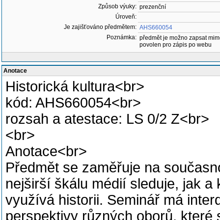
Způsob výuky:
prezenční
Úroveň:
Je zajišťováno předmětem:
AHS660054
Poznámka:
předmět je možno zapsat mim
povolen pro zápis po webu
Anotace
Historická kultura<br>
kód: AHS660054<br>
rozsah a atestace: LS 0/2 Z<br>
<br>
Anotace<br>
Předmět se zaměřuje na současnou
nejširší škálu médií sleduje, jak 
využívá historii. Seminář má interd
perspektivy různých oborů, které 