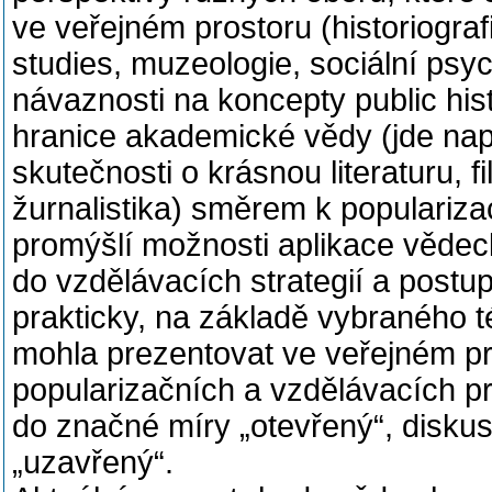
ve veřejném prostoru (historiografi
studies, muzeologie, sociální psych
návaznosti na koncepty public hi
hranice akademické vědy (jde např.
skutečnosti o krásnou literaturu, f
žurnalistika) směrem k populariza
promýšlí možnosti aplikace vědeck
do vzdělávacích strategií a postup
prakticky, na základě vybraného t
mohla prezentovat ve veřejném pr
popularizačních a vzdělávacích pr
do značné míry „otevřený“, diskus
„uzavřený“.