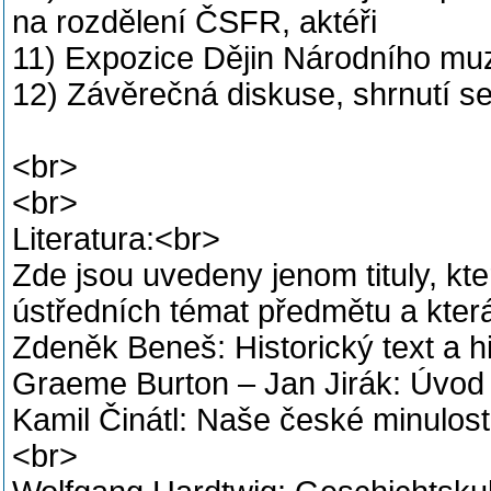
na rozdělení ČSFR, aktéři
11) Expozice Dějin Národního muze
12) Závěrečná diskuse, shrnutí s
<br>
<br>
Literatura:<br>
Zde jsou uvedeny jenom tituly, kt
ústředních témat předmětu a kter
Zdeněk Beneš: Historický text a h
Graeme Burton – Jan Jirák: Úvod 
Kamil Činátl: Naše české minulos
<br>