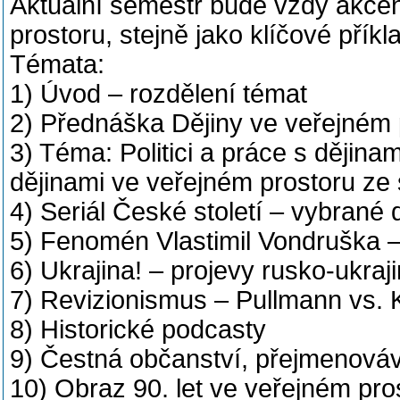
Aktuální semestr bude vždy akcent
prostoru, stejně jako klíčové přík
Témata:
1) Úvod – rozdělení témat
2) Přednáška Dějiny ve veřejném 
3) Téma: Politici a práce s dějina
dějinami ve veřejném prostoru ze
4) Seriál České století – vybrané 
5) Fenomén Vlastimil Vondruška – 
6) Ukrajina! – projevy rusko-ukraj
7) Revizionismus – Pullmann vs. 
8) Historické podcasty
9) Čestná občanství, přejmenováv
10) Obraz 90. let ve veřejném pr