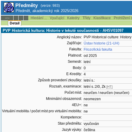
Předměty
(verze: 983)
Předmět, akademický rok 2025/2026
Hledání ...
Vyučující
Katedry
Třídy
Klasifikace
Prohlížení 
--:--
Detail
PVP Historická kultura: Historie v tekuté současnosti - AHSV01097
Anglický název:
PVP Historical culture: History
Zajišťuje:
Ústav historie (21-UH)
Fakulta:
Filozofická fakulta
Platnost:
od 2025
Semestr:
letní
Body:
0
E-Kredity:
4
Způsob provedení zkoušky:
letní s.:
Rozsah, examinace:
letní s.:2/0, Zk
[HT]
Počet míst:
neurčen / neurčen (neurčen)
Minimální obsazenost:
neomezen
4EU+:
ne
Virtuální mobilita / počet míst pro virtuální mobilitu:
ne
Kompetence:
Stav předmětu:
vyučován
Jazyk výuky:
čeština