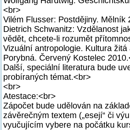
Wolfgang Hardtwig: Geschichtsku
<br>
Vilém Flusser: Postdějiny. Mělník
Dietrich Schwanitz: Vzdělanost jak
vědět, chcete-li rozumět přítomno
Vizuální antropologie. Kultura žit
Porybná. Červený Kostelec 2010.
Další, speciální literatura bude u
probíraných témat.<br>
<br>
Atestace:<br>
Zápočet bude udělován na základ
závěrečným textem („esejí“ či výu
vyučujícím vybere na počátku kur