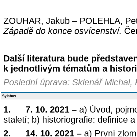
ZOUHAR, Jakub – POLEHLA, Pet
Západě do konce osvícenství.
Čer
Další literatura bude předsta
k jednotlivým tématům a histo
Poslední úprava: Sklenář Michal, 
Sylabus
1.
7. 10. 2021 –
a) Úvod, pojmo
staletí; b) historiografie: definice
2.
14. 10. 2021 –
a) První zlom