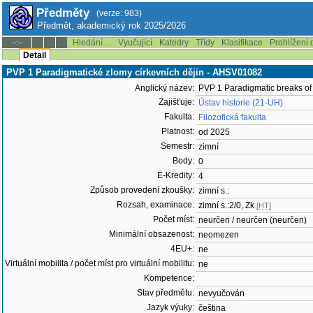
Předměty
(verze: 983)
Předmět, akademický rok 2025/2026
Hledání ...
Vyučující
Katedry
Třídy
Klasifikace
Prohlížení 
--:--
Detail
PVP 1 Paradigmatické zlomy církevních dějin - AHSV01082
Anglický název:
PVP 1 Paradigmatic breaks of 
Zajišťuje:
Ústav historie (21-UH)
Fakulta:
Filozofická fakulta
Platnost:
od 2025
Semestr:
zimní
Body:
0
E-Kredity:
4
Způsob provedení zkoušky:
zimní s.:
Rozsah, examinace:
zimní s.:2/0, Zk
[HT]
Počet míst:
neurčen / neurčen (neurčen)
Minimální obsazenost:
neomezen
4EU+:
ne
Virtuální mobilita / počet míst pro virtuální mobilitu:
ne
Kompetence:
Stav předmětu:
nevyučován
Jazyk výuky:
čeština