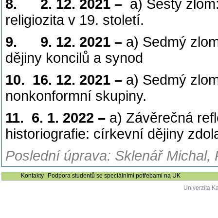
8.
2. 12. 2021 –
a) Šestý zlom: 
religiozita v 19. století.
9.
9. 12. 2021 –
a) Sedmý zlom: I
dějiny koncilů a synod
10.
16. 12. 2021 –
a) Sedmý zlom: I
nonkonformní skupiny.
11.
6. 1. 2022 –
a) Závěrečná refl
historiografie: církevní dějiny zdol
Poslední úprava: Sklenář Michal, 
Kontakty
Podpora studentů se speciálními potřebami na UK
Univerzita K