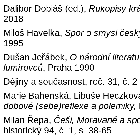
Dalibor Dobiáš (ed.),
Rukopisy krá
2018
Miloš Havelka,
Spor o smysl česk
1995
Dušan Jeřábek,
O národní literat
lumírovců
, Praha 1990
Dějiny a současnost, roč. 31, č. 2
Marie Bahenská, Libuše Heczkov
dobové (sebe)reflexe a polemiky,
Milan Řepa,
Češi, Moravané a spor
historický 94, č. 1, s. 38-65