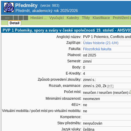
Předměty
(verze: 983)
Předmět, akademický rok 2025/2026
Hledání ...
Vyučující
Katedry
Třídy
Klasifikace
Prohlížení 
--:--
Detail
PVP 1 Polemiky, spory a sváry v české společnosti 19. století - AHSV0
Anglický název:
PVP 1 Polemics, Conflicts and
Zajišťuje:
Ústav historie (21-UH)
Fakulta:
Filozofická fakulta
Platnost:
od 2025
Semestr:
zimní
Body:
0
E-Kredity:
4
Způsob provedení zkoušky:
zimní s.:
Rozsah, examinace:
zimní s.:2/0, Zk
[HT]
Počet míst:
neurčen / neurčen (neurčen)
Minimální obsazenost:
neomezen
4EU+:
ne
Virtuální mobilita / počet míst pro virtuální mobilitu:
ne
Kompetence:
Stav předmětu:
nevyučován
Jazyk výuky:
čeština