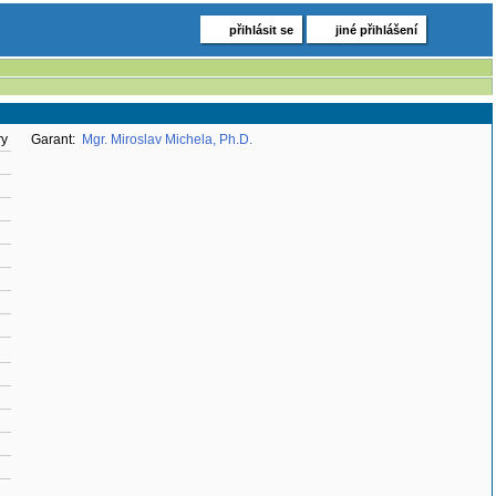
přihlásit se
jiné přihlášení
ry
Garant:
Mgr. Miroslav Michela, Ph.D.