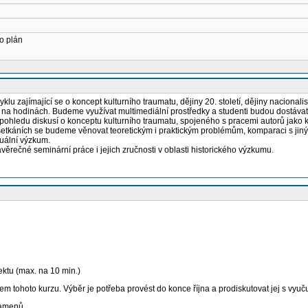
o plán
 zajímající se o koncept kulturního traumatu, dějiny 20. století, dějiny nacionalism
a hodinách. Budeme využívat multimediální prostředky a studenti budou dostávat te
í, z pohledu diskusí o konceptu kulturního traumatu, spojeného s pracemi autorů ja
tkáních se budeme věnovat teoretickým i praktickým problémům, komparaci s jiným
duální výzkum.
ěrečné seminární práce i jejich zručnosti v oblasti historického výzkumu.
jektu (max. na 10 min.)
m tohoto kurzu. Výběr je potřeba provést do konce října a prodiskutovat jej s vyuču
ramenů.