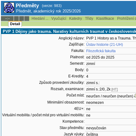
Předměty
(verze: 983)
Předmět, akademický rok 2025/2026
Hledání ...
Vyučující
Katedry
Třídy
Klasifikace
Prohlížení 
--:--
Detail
PVP 1 Dějiny jako trauma. Narativy kulturních traumat v československ
Anglický název:
PVP 1 History as a Trauma. Th
Zajišťuje:
Ústav historie (21-UH)
Fakulta:
Filozofická fakulta
Platnost:
od 2025 do 2025
Semestr:
zimní
Body:
0
E-Kredity:
4
Způsob provedení zkoušky:
zimní s.:
Rozsah, examinace:
zimní s.:2/0, Zk
[HT]
Počet míst:
neurčen / neurčen (neurčen)
Minimální obsazenost:
neomezen
4EU+:
ne
Virtuální mobilita / počet míst pro virtuální mobilitu:
ne
Kompetence:
Stav předmětu:
nevyučován
Jazyk výuky:
čeština