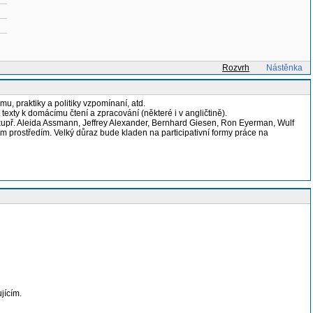
Rozvrh
Nástěnka
u, praktiky a politiky vzpomínaní, atd.
xty k domácímu čtení a zpracování (některé i v angličtině).
ko kupř. Aleida Assmann, Jeffrey Alexander, Bernhard Giesen, Ron Eyerman, Wulf
 prostředím. Velký důraz bude kladen na participativní formy práce na
jícím.