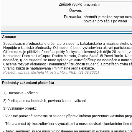
Způsob výuky:
prezenční
Úroveň:
Poznámka:
předmět je možno zapsat mim
povolen pro zápis po webu
Anotace
Specializační přednáška je určena pro studenty bakalářského a magisterského cyklu
Nepůjde o klasické přednášky. Od studentů bude vyžadována aktivní participace n
Cílem kurzu je přiblížit některé aspekty českých a slovenských dějin 20. stolet
Kansteiner, Dominic LaCapra, Radim Marada, Csaba Szaló, či Pavel Barša. Na se
hodinách, tj. od studentů se bude vyžadovat aktivní přístup na hodinách a indivi
Chceme rozvíjet vědomosti i komunikační zručnosti studentů a prostřednictvím záv
V rámci kurzu je naplánována i minimálně jedna exkurze.
Poslední úprava: Michela Miroslav, Mgr., Ph.D. (21.09.2021)
Podmínky zakončení předmětu
1) Docházka – všichni
2) Participace na hodinách, povinná četba – všichni
3) Výzkumný projekt:
- V druhé polovině semestru si studenti připraví krátkou prezentaci vlastního pro
- Témata musí být konzultována s vyučujícími a musí souviset s konkrétním témate
- Jádro seminární práce musí být postaveno na primárním výzkumu a analýze p