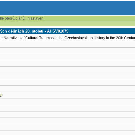
dle oborů/plánů
Nastavení
ých dějinách 20. století - AHSV01079
e Narratives of Cultural Traumas in the Czechoslovakian History in the 20th Centu