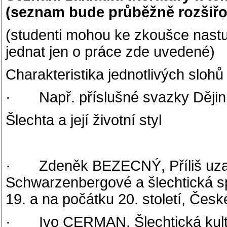
(seznam bude průběžně rozšiř
(studenti mohou ke zkoušce nastud
jednat jen o práce zde uvedené)
Charakteristika jednotlivých slohů 
· Např. příslušné svazky Dějin
Šlechta a její životní styl
· Zdeněk BEZECNÝ, Příliš uzavř
Schwarzenbergové a šlechtická s
19. a na počátku 20. století, Čes
· Ivo CERMAN, Šlechtická kultura 