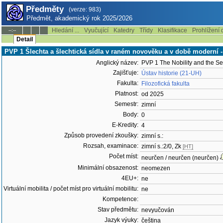
Předměty
(verze: 983)
Předmět, akademický rok 2025/2026
Hledání ...
Vyučující
Katedry
Třídy
Klasifikace
Prohlížení 
--:--
Detail
PVP 1 Šlechta a šlechtická sídla v raném novověku a v době moderní
Anglický název:
PVP 1 The Nobility and the Se
Zajišťuje:
Ústav historie (21-UH)
Fakulta:
Filozofická fakulta
Platnost:
od 2025
Semestr:
zimní
Body:
0
E-Kredity:
4
Způsob provedení zkoušky:
zimní s.:
Rozsah, examinace:
zimní s.:2/0, Zk
[HT]
Počet míst:
neurčen / neurčen (neurčen)
Minimální obsazenost:
neomezen
4EU+:
ne
Virtuální mobilita / počet míst pro virtuální mobilitu:
ne
Kompetence:
Stav předmětu:
nevyučován
Jazyk výuky:
čeština