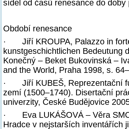
sídel od časů renesance do doby p
Období renesance
· Jiří KROUPA, Palazzo in fortez
kunstgeschichtlichen Bedeutung 
Konečný – Beket Bukovinská – Iva
and the World, Praha 1998, s. 64
· Jiří KUBEŠ, Reprezentační fun
zemí (1500–1740). Disertační prá
univerzity, České Budějovice 200
· Eva LUKÁŠOVÁ – Věra SMOLO
Hradce v nejstarších inventářích