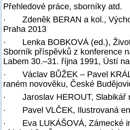
Přehledové práce, sborníky atd.
· Zdeněk BERAN a kol., Východoče
Praha 2013
· Lenka BOBKOVÁ (ed.), Život na
Sborník příspěvků z konference n
Labem 30.–31. října 1991, Ústí 
· Václav BŮŽEK – Pavel KRÁL, A
raném novověku, České Budějovi
· Jaroslav HEROUT, Slabikář n
· Pavel VLČEK, Ilustrovaná en
· Eva LUKÁŠOVÁ, Zámecké interi