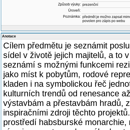
Způsob výuky:
prezenční
Úroveň:
Poznámka:
předmět je možno zapsat mim
povolen pro zápis po webu
Anotace
Cílem předmětu je seznámit poslu
sídel v životě jejich majitelů, a to
seznámí s možnými funkcemi rezide
jako míst k pobytům, rodové repr
kladen i na symbolickou řeč jedno
kulturních trendů od renesance až
výstavbám a přestavbám hradů, z
inspiračními zdroji těchto projek
prostředí habsburské monarchie, 