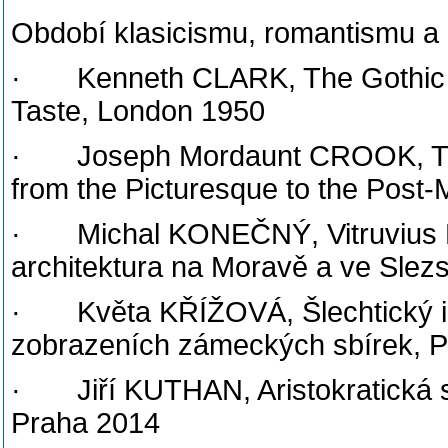
Období klasicismu, romantismu a 
· Kenneth CLARK, The Gothic Rev
Taste, London 1950
· Joseph Mordaunt CROOK, The D
from the Picturesque to the Post
· Michal KONEČNÝ, Vitruvius Mor
architektura na Moravě a ve Slez
· Květa KŘÍŽOVÁ, Šlechtický int
zobrazeních zámeckých sbírek, 
· Jiří KUTHAN, Aristokratická 
Praha 2014