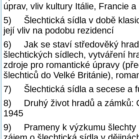
úprav, vliv kultury Itálie, Francie 
5) Šlechtická sídla v době klasic
její vliv na podobu rezidencí
6) Jak se staví středověký hrad
šlechtických sídlech, vytváření h
zdroje pro romantické úpravy (pře
šlechticů do Velké Británie), roman
7) Šlechtická sídla a secese a 
8) Druhý život hradů a zámků: O
1945
9) Prameny k výzkumu šlechty a 
zájem o šlechtická sídla v dějinách