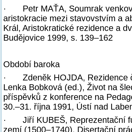
· Petr MAŤA, Soumrak venkovsk
aristokracie mezi stavovstvím a a
Král, Aristokratické rezidence a
Budějovice 1999, s. 139–162
Období baroka
· Zdeněk HOJDA, Rezidence české
Lenka Bobková (ed.), Život na šlec
příspěvků z konference na Pedag
30.–31. října 1991, Ústí nad Lab
· Jiří KUBEŠ, Reprezentační fun
zemí (1500–1740). Disertační prá