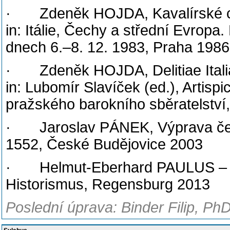
· Zdeněk HOJDA, Kavalírské cesty
in: Itálie, Čechy a střední Evrop
dnech 6.–8. 12. 1983, Praha 1986
· Zdeněk HOJDA, Delitiae Italia
in: Lubomír Slavíček (ed.), Artisp
pražského barokního sběratelství
· Jaroslav PÁNEK, Výprava české
1552, České Budějovice 2003
· Helmut-Eberhard PAULUS – Su
Historismus, Regensburg 2013
Poslední úprava: Binder Filip, PhD