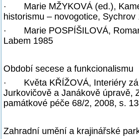
· Marie MŽYKOVÁ (ed.), Kamenn
historismu – novogotice, Sychrov
· Marie POSPÍŠILOVÁ, Romantic
Labem 1985
Období secese a funkcionalismu
· Květa KŘÍŽOVÁ, Interiéry zá
Jurkovičově a Janákově úpravě, 
památkové péče 68/2, 2008, s. 1
Zahradní umění a krajinářské par