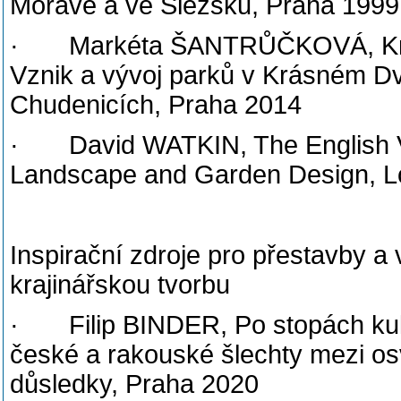
Moravě a ve Slezsku, Praha 1999
· Markéta ŠANTRŮČKOVÁ, Krajin
Vznik a vývoj parků v Krásném Dv
Chudenicích, Praha 2014
· David WATKIN, The English Vis
Landscape and Garden Design, 
Inspirační zdroje pro přestavby a 
krajinářskou tvorbu
· Filip BINDER, Po stopách kultu
české a rakouské šlechty mezi os
důsledky, Praha 2020