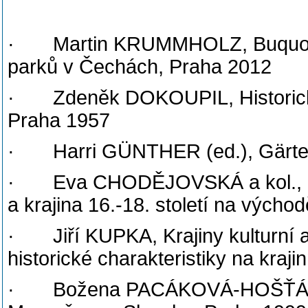
· Martin KRUMMHOLZ, Buquoysk
parků v Čechách, Praha 2012
· Zdeněk DOKOUPIL, Historické
Praha 1957
· Harri GÜNTHER (ed.), Gärten 
· Eva CHODĚJOVSKÁ a kol., Kraj
a krajina 16.-18. století na vých
· Jiří KUPKA, Krajiny kulturní a h
historické charakteristiky na kraji
· Božena PACÁKOVÁ-HOŠŤÁLKO