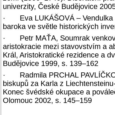
univerzity, České Budějovice 200
· Eva LUKÁŠOVÁ – Vendulka OTA
baroka ve světle historických inv
· Petr MAŤA, Soumrak venkovsk
aristokracie mezi stavovstvím a a
Král, Aristokratické rezidence a
Budějovice 1999, s. 139–162
· Radmila PRCHAL PAVLÍČKOVÁ
biskupů za Karla z Liechtensteinu
Konec švédské okupace a poválečn
Olomouc 2002, s. 145–159