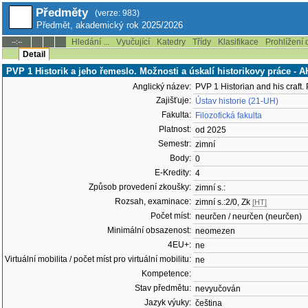
Předměty
(verze: 983)
Předmět, akademický rok 2025/2026
Hledání ...
Vyučující
Katedry
Třídy
Klasifikace
Prohlížení 
--:--
Detail
PVP 1 Historik a jeho řemeslo. Možnosti a úskalí historikovy práce -
Anglický název:
PVP 1 Historian and his craft. P
Zajišťuje:
Ústav historie (21-UH)
Fakulta:
Filozofická fakulta
Platnost:
od 2025
Semestr:
zimní
Body:
0
E-Kredity:
4
Způsob provedení zkoušky:
zimní s.:
Rozsah, examinace:
zimní s.:2/0, Zk
[HT]
Počet míst:
neurčen / neurčen (neurčen)
Minimální obsazenost:
neomezen
4EU+:
ne
Virtuální mobilita / počet míst pro virtuální mobilitu:
ne
Kompetence:
Stav předmětu:
nevyučován
Jazyk výuky:
čeština