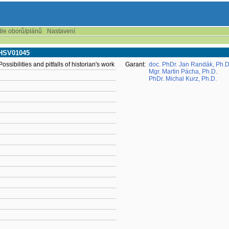
dle oborů/plánů
Nastavení
 AHSV01045
ossibilities and pitfalls of historian's work
Garant:
doc. PhDr. Jan Randák, Ph.D
Mgr. Martin Pácha, Ph.D.
PhDr. Michal Kurz, Ph.D.