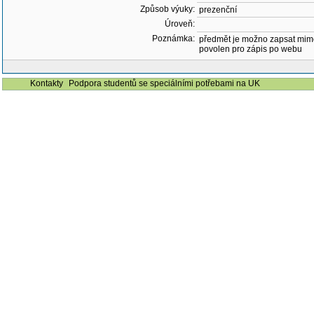
Způsob výuky:
prezenční
Úroveň:
Poznámka:
předmět je možno zapsat mim
povolen pro zápis po webu
Kontakty
Podpora studentů se speciálními potřebami na UK