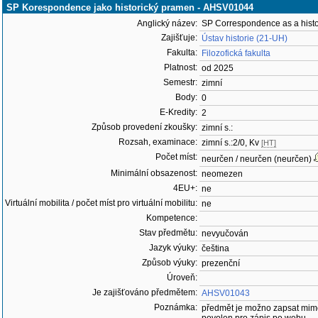
SP Korespondence jako historický pramen - AHSV01044
Anglický název:
SP Correspondence as a histo
Zajišťuje:
Ústav historie (21-UH)
Fakulta:
Filozofická fakulta
Platnost:
od 2025
Semestr:
zimní
Body:
0
E-Kredity:
2
Způsob provedení zkoušky:
zimní s.:
Rozsah, examinace:
zimní s.:2/0, Kv
[HT]
Počet míst:
neurčen / neurčen (neurčen)
Minimální obsazenost:
neomezen
4EU+:
ne
Virtuální mobilita / počet míst pro virtuální mobilitu:
ne
Kompetence:
Stav předmětu:
nevyučován
Jazyk výuky:
čeština
Způsob výuky:
prezenční
Úroveň:
Je zajišťováno předmětem:
AHSV01043
Poznámka:
předmět je možno zapsat mim