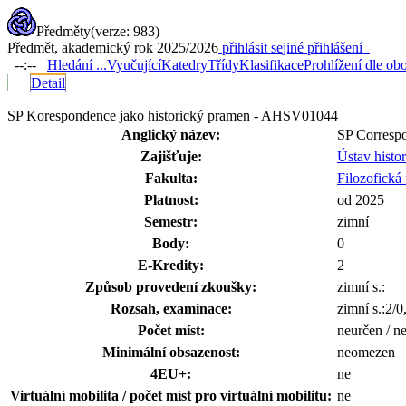
Předměty
(verze: 983)
Předmět, akademický rok 2025/2026
přihlásit se
jiné přihlášení
--:--
Hledání ...
Vyučující
Katedry
Třídy
Klasifikace
Prohlížení dle ob
Detail
SP Korespondence jako historický pramen - AHSV01044
Anglický název:
SP Correspo
Zajišťuje:
Ústav histo
Fakulta:
Filozofická 
Platnost:
od 2025
Semestr:
zimní
Body:
0
E-Kredity:
2
Způsob provedení zkoušky:
zimní s.:
Rozsah, examinace:
zimní s.:2/
Počet míst:
neurčen / n
Minimální obsazenost:
neomezen
4EU+:
ne
Virtuální mobilita / počet míst pro virtuální mobilitu:
ne