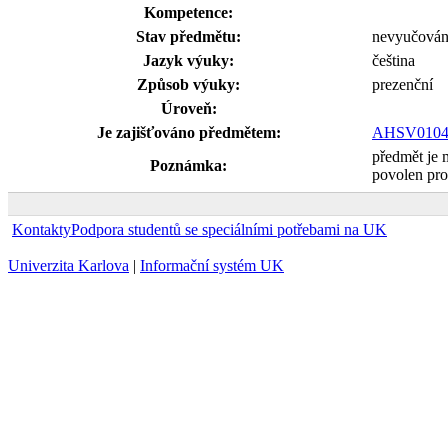
Kompetence:
Stav předmětu:
nevyučová
Jazyk výuky:
čeština
Způsob výuky:
prezenční
Úroveň:
Je zajišťováno předmětem:
AHSV0104
předmět je 
Poznámka:
povolen pro
Kontakty
Podpora studentů se speciálními potřebami na UK
Univerzita Karlova
|
Informační systém UK