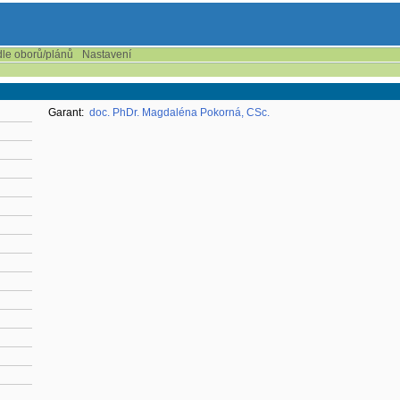
dle oborů/plánů
Nastavení
Garant:
doc. PhDr. Magdaléna Pokorná, CSc.