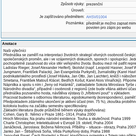
Způsob výuky:
prezenční
Úroveň:
Je zajišťováno předmětem:
AHSV01004
Poznámka:
předmět je možno zapsat mim
povolen pro zápis po webu
Anotace
Naši výtečníci
Přednáška se zaměří na interpretaci životních strategií vlivných osobností českých
společenských proměn, ale i ve vzájemných diskusích, sporech i spolupráci. Jed
pochopitelně zasahovat do více sfér veřejného života. Budou mezi ně patřit reprez
Ladislav Rieger, Josef Alexander Helfert), školství (např. Leopold Hasner, Josef 
Jungmann, František Palacký, Jan Evangelista Purkyně), žurnalistiky (Karel Havl
podnikatelského prostředí (Josef Hlávka, Jan Otto, Jan Laichter), kněží i náboženš
Smetana, František Matouš Klácel, Bedřich Košut, Karel Alois Vinařický). Přip
Náprstka a spolu s ním i „ženy od Halánků“, zakladatele Sokola Miroslava Tyrše 
Národního divadla“, případně i osobnosti z regionů (zde bude vítána aktivní úča
přednáška pozvaného hosta, návštěva výstavy či „hřbitovní pouť“ s výkladem.
Pracovat budeme s odbornou literaturou, egodokumenty (korespondencí, paměť
Předpokladem zdárného ukončení je aktivní účast (min. 75 %), zkouška proběh
kolokvia budou na začátku semestru specifikovány.
Základní literatura (bude průběžně během výuky doplňována):
Cohen, Gary B.: Němci v Praze 1861–1914, Praha 2000
Hroch Miroslav, Na prahu národní existence. Touha a skutečnost. Praha 1999
Charle Christopher, Intelektuálové v Evropě 19. století, Praha 2004
Janáčková, Jaroslava: Božena Němcová. Příběhy – situace– obrazy, Praha 2007
Janko Jan – Štrbáňová Soňa, Věda Purkyňovy doby, Praha 1988
Janoušek Pavel, Čech Poslední a První: Havlíčkova polemika s Tylem jako příklad 