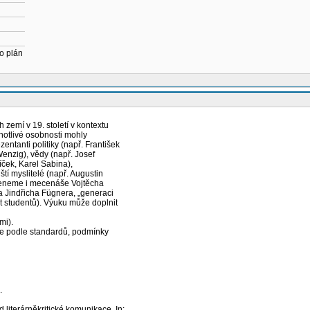
o plán
 zemí v 19. století v kontextu
notlivé osobnosti mohly
entanti politiky (např. František
Wenzig), vědy (např. Josef
íček, Karel Sabina),
tí myslitelé (např. Augustin
omeneme i mecenáše Vojtěcha
a Jindřicha Fügnera, „generaci
st studentů). Výuku může doplnit
mi).
ne podle standardů, podmínky
.
literárněkritické komunikace. In: