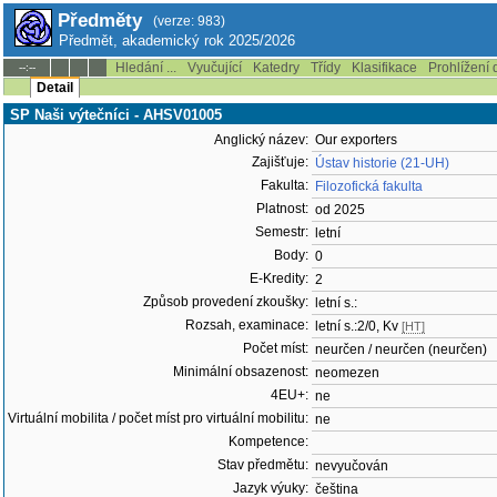
Předměty
(verze: 983)
Předmět, akademický rok 2025/2026
Hledání ...
Vyučující
Katedry
Třídy
Klasifikace
Prohlížení 
--:--
Detail
SP Naši výtečníci - AHSV01005
Anglický název:
Our exporters
Zajišťuje:
Ústav historie (21-UH)
Fakulta:
Filozofická fakulta
Platnost:
od 2025
Semestr:
letní
Body:
0
E-Kredity:
2
Způsob provedení zkoušky:
letní s.:
Rozsah, examinace:
letní s.:2/0, Kv
[HT]
Počet míst:
neurčen / neurčen (neurčen)
Minimální obsazenost:
neomezen
4EU+:
ne
Virtuální mobilita / počet míst pro virtuální mobilitu:
ne
Kompetence:
Stav předmětu:
nevyučován
Jazyk výuky:
čeština