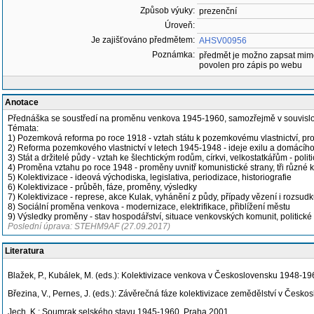
Způsob výuky:
prezenční
Úroveň:
Je zajišťováno předmětem:
AHSV00956
Poznámka:
předmět je možno zapsat mim
povolen pro zápis po webu
Anotace
Přednáška se soustředí na proměnu venkova 1945-1960, samozřejmě v souvislos
Témata:
1) Pozemková reforma po roce 1918 - vztah státu k pozemkovému vlastnictví, p
2) Reforma pozemkového vlastnictví v letech 1945-1948 - ideje exilu a domácího
3) Stát a držitelé půdy - vztah ke šlechtickým rodům, církvi, velkostatkářům - poli
4) Proměna vztahu po roce 1948 - proměny uvnitř komunistické strany, tři různé k
5) Kolektivizace - ideová východiska, legislativa, periodizace, historiografie
6) Kolektivizace - průběh, fáze, proměny, výsledky
7) Kolektivizace - represe, akce Kulak, vyhánění z půdy, případy vězení i rozsudků
8) Sociální proměna venkova - modernizace, elektrifikace, přiblížení městu
9) Výsledky proměny - stav hospodářství, situace venkovských komunit, politické
Poslední úprava: STEHM9AF (27.09.2017)
Literatura
Blažek, P., Kubálek, M. (eds.): Kolektivizace venkova v Československu 1948-19
Březina, V., Pernes, J. (eds.): Závěrečná fáze kolektivizace zemědělství v Česk
Jech, K.: Soumrak selského stavu 1945-1960, Praha 2001.