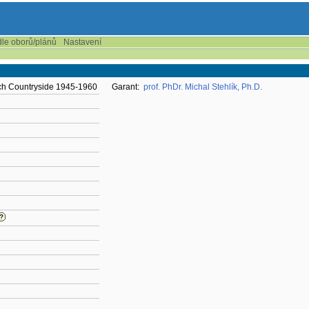
dle oborů/plánů
Nastavení
ech Countryside 1945-1960
Garant:
prof. PhDr. Michal Stehlík, Ph.D.