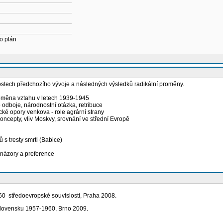
o plán
tech předchozího vývoje a následných výsledků radikální proměny.
roměna vztahu v letech 1939-1945
 odboje, národnostní otázka, retribuce
tické opory venkova - role agrární strany
oncepty, vliv Moskvy, srovnání ve střední Evropě
 s tresty smrti (Babice)
 názory a preference
60 středoevropské souvislosti, Praha 2008.
oslovensku 1957-1960, Brno 2009.