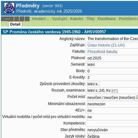
Předměty
(verze: 983)
Předmět, akademický rok 2025/2026
Hledání ...
Vyučující
Katedry
Třídy
Klasifikace
Prohlížení 
--:--
Detail
SP Proměna českého venkova 1945-1960 - AHSV00957
Anglický název:
The transformation of the Cz
Zajišťuje:
Ústav historie (21-UH)
Fakulta:
Filozofická fakulta
Platnost:
od 2025
Semestr:
letní
Body:
0
E-Kredity:
2
Způsob provedení zkoušky:
letní s.:
Rozsah, examinace:
letní s.:2/0, Kv
[HT]
Počet míst:
neurčen / neurčen (neurčen)
Minimální obsazenost:
neomezen
4EU+:
ne
Virtuální mobilita / počet míst pro virtuální mobilitu:
ne
Kompetence:
Stav předmětu:
nevyučován
Jazyk výuky:
čeština