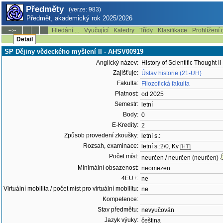
Předměty
(verze: 983)
Předmět, akademický rok 2025/2026
Hledání ...
Vyučující
Katedry
Třídy
Klasifikace
Prohlížení 
--:--
Detail
SP Dějiny vědeckého myšlení II - AHSV00919
Anglický název:
History of Scientific Thought II
Zajišťuje:
Ústav historie (21-UH)
Fakulta:
Filozofická fakulta
Platnost:
od 2025
Semestr:
letní
Body:
0
E-Kredity:
2
Způsob provedení zkoušky:
letní s.:
Rozsah, examinace:
letní s.:2/0, Kv
[HT]
Počet míst:
neurčen / neurčen (neurčen)
Minimální obsazenost:
neomezen
4EU+:
ne
Virtuální mobilita / počet míst pro virtuální mobilitu:
ne
Kompetence:
Stav předmětu:
nevyučován
Jazyk výuky:
čeština