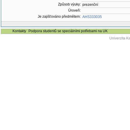
Způsob výuky:
prezenční
Úroveň:
Je zajišťováno předmětem:
AHS333035
Kontakty
Podpora studentů se speciálními potřebami na UK
Univerzita K