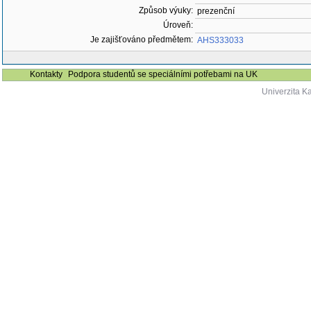
Způsob výuky:
prezenční
Úroveň:
Je zajišťováno předmětem:
AHS333033
Kontakty
Podpora studentů se speciálními potřebami na UK
Univerzita K