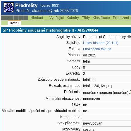
Předměty
(verze: 983)
Předmět, akademický rok 2025/2026
Hledání ...
Vyučující
Katedry
Třídy
Klasifikace
Prohlížení 
--:--
Detail
SP Problémy současné historiografie II - AHSV00844
Anglický název:
Problems of Contemporary His
Zajišťuje:
Ústav historie (21-UH)
Fakulta:
Filozofická fakulta
Platnost:
od 2025
Semestr:
letní
Body:
0
E-Kredity:
2
Způsob provedení zkoušky:
letní s.:
Rozsah, examinace:
letní s.:2/0, Kv
[HT]
Počet míst:
neurčen / neurčen (neurčen)
Minimální obsazenost:
neomezen
4EU+:
ne
Virtuální mobilita / počet míst pro virtuální mobilitu:
ne
Kompetence:
Stav předmětu:
nevyučován
Jazyk výuky:
čeština