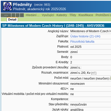
Předměty
(verze: 983)
Předmět, akademický rok 2025/2026
Hledání ...
Vyučující
Katedry
Třídy
Klasifikace
Prohlížení 
--:--
Detail
SP Milestones of Modern Czech History I (1848–1945) - AHSV00836
Anglický název:
Milestones of Modern Czech H
Zajišťuje:
Ústav historie (21-UH)
Fakulta:
Filozofická fakulta
Platnost:
od 2025
Semestr:
zimní
Body:
0
E-Kredity:
2
Způsob provedení zkoušky:
zimní s.:
Rozsah, examinace:
zimní s.:2/0, Kv
[HT]
Počet míst:
neurčen / neurčen (neurčen)
Minimální obsazenost:
neomezen
4EU+:
ne
Virtuální mobilita / počet míst pro virtuální mobilitu:
ne
Kompetence:
Stav předmětu:
nevyučován
Jazyk výuky:
angličtina