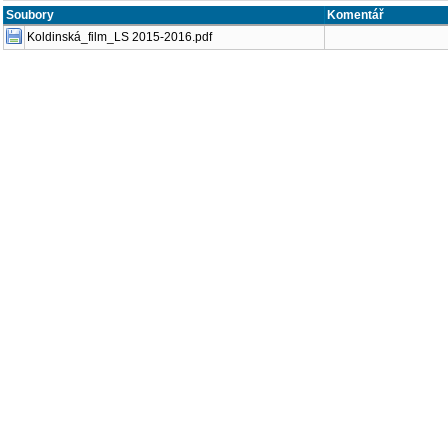
Soubory
Komentář
Koldinská_film_LS 2015-2016.pdf