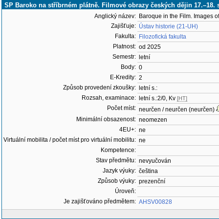
SP Baroko na stříbrném plátně. Filmové obrazy českých dějin 17.–18. 
Anglický název:
Baroque in the Film. Images o
Zajišťuje:
Ústav historie (21-UH)
Fakulta:
Filozofická fakulta
Platnost:
od 2025
Semestr:
letní
Body:
0
E-Kredity:
2
Způsob provedení zkoušky:
letní s.:
Rozsah, examinace:
letní s.:2/0, Kv
[HT]
Počet míst:
neurčen / neurčen (neurčen)
Minimální obsazenost:
neomezen
4EU+:
ne
Virtuální mobilita / počet míst pro virtuální mobilitu:
ne
Kompetence:
Stav předmětu:
nevyučován
Jazyk výuky:
čeština
Způsob výuky:
prezenční
Úroveň:
Je zajišťováno předmětem:
AHSV00828