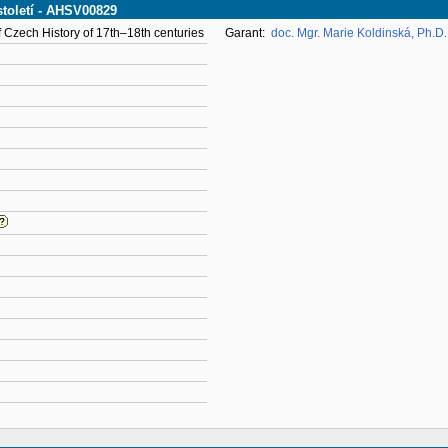
století - AHSV00829
f Czech History of 17th–18th centuries
Garant:
doc. Mgr. Marie Koldinská, Ph.D.