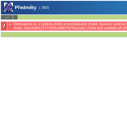
Předměty
(: 983)
--:--
Omlouváme se, v systému došlo k neočekáváné chybě. Správce systému by
chyby:
5da1fc9d127272645cdd837b76aa1a62
(Tento kód uvádějte při 