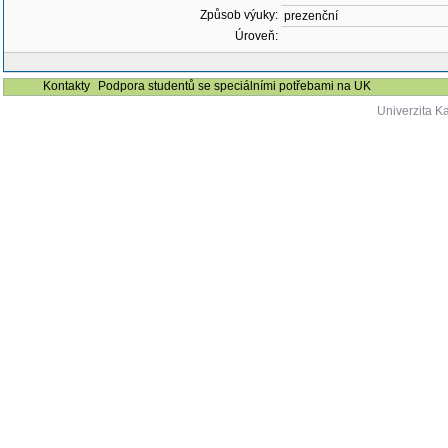
Způsob výuky:
prezenční
Úroveň:
Kontakty
Podpora studentů se speciálními potřebami na UK
Univerzita K