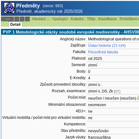
Předměty
(verze: 983)
Předmět, akademický rok 2025/2026
Hledání ...
Vyučující
Katedry
Třídy
Klasifikace
Prohlížení 
--:--
Detail
PVP 1 Metodologické otázky soudobé evropské medievistiky - AHSV0
Anglický název:
Methodological questions of 
Zajišťuje:
Ústav historie (21-UH)
Fakulta:
Filozofická fakulta
Platnost:
od 2025
Semestr:
zimní
Body:
0
E-Kredity:
4
Způsob provedení zkoušky:
zimní s.:
Rozsah, examinace:
zimní s.:2/0, Zk
[HT]
Počet míst:
neurčen / neurčen (neurčen)
Minimální obsazenost:
neomezen
4EU+:
ne
Virtuální mobilita / počet míst pro virtuální mobilitu:
ne
Kompetence:
Stav předmětu:
nevyučován
Jazyk výuky:
francouzština