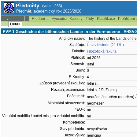
Předměty
(verze: 983)
Předmět, akademický rok 2025/2026
Hledání ...
Vyučující
Katedry
Třídy
Klasifikace
Prohlížení 
--:--
Detail
PVP 1 Geschichte der böhmischen Länder in der Vormoderne - AHSV0
Anglický název:
The history of the Lands of t
Zajišťuje:
Ústav historie (21-UH)
Fakulta:
Filozofická fakulta
Platnost:
od 2025
Semestr:
letní
Body:
0
E-Kredity:
4
Způsob provedení zkoušky:
letní s.:
Rozsah, examinace:
letní s.:2/0, Zk
[HT]
Počet míst:
neurčen / neurčen (neurčen)
Minimální obsazenost:
neomezen
4EU+:
ne
Virtuální mobilita / počet míst pro virtuální mobilitu:
ne
Kompetence:
Stav předmětu:
nevyučován
Jazyk výuky:
němčina