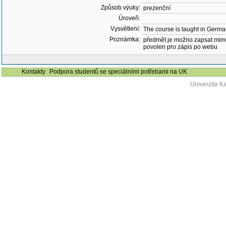
Způsob výuky:
prezenční
Úroveň:
Vysvětlení:
The course is taught in Germ
Poznámka:
předmět je možno zapsat mim
povolen pro zápis po webu
Kontakty
Podpora studentů se speciálními potřebami na UK
Univerzita K