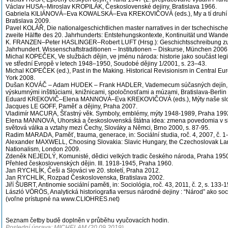
Václav HUSA–Miroslav KROPILÁK, Československé dejiny, Bratislava 1966.
Gabriela KILIÁNOVÁ–Eva KOWALSKÁ–Eva KREKOVIČOVÁ (eds.), My a tí druhí v
Bratislava 2009.
Pavel KOLÁŘ, Die nationalgeschichtlichen master narratives in der tschechisch
zweite Hälfte des 20. Jahrhunderts: Entstehungskontexte, Kontinuität und Wand
K. FRANZEN–Peter HASLINGER–Robert LUFT (Hrsg.): Geschichtsschreibung zu
Jahrhundert. Wissenschaftstraditionen – Institutionen – Diskurse, München 2006
Michal KOPEČEK, Ve službách dějin, ve jménu národa: historie jako součást leg
ve střední Evropě v letech 1948–1950, Soudobé dějiny 1/2001, s. 23–43.
Michal KOPEČEK (ed.), Past in the Making. Historical Revisionism in Central E
York 2008.
Dušan KOVÁČ – Adam HUDEK – Frank HADLER, Vademecum súčasných dejín, Sl
výskumnými inštitúciami, knižnicami, spoločnosťami a múzami, Bratislava-Berlin
Eduard KREKOVIČ–Elena MANNOVÁ–Eva KREKOVIČOVÁ (eds.), Mýty naše slove
Jacques LE GOFF, Paměť a dějiny, Praha 2007.
Vladimír MACURA, Šťastný věk. Symboly, emblémy, mýty 1948-1989, Praha 199
Elena MANNOVÁ, Uhorská a československá štátna idea: zmena povedomia v slov
světová válka a vztahy mezi Čechy, Slováky a Němci, Brno 2000, s. 87-95.
Radim MARADA, Paměť, trauma, generace, in: Sociální studia, roč. 4, 2007, č. 1-2
Alexander MAXWELL, Choosing Slovakia: Slavic Hungary, the Czechoslovak La
Nationalism, London 2009.
Zdeněk NEJEDLÝ, Komunisté, dědici velkých tradic českého národa, Praha 195
Přehled československých dějin. III. 1918-1945, Praha 1960.
Jan RYCHLÍK, Češi a Slováci ve 20. století, Praha 2012.
Jan RYCHLÍK, Rozpad Československa, Bratislava 2002.
Jiří ŠUBRT, Antinomie sociální paměti, in: Sociológia, roč. 43, 2011, č. 2, s. 133-1
László VÖRÖS, Analytická historiografia versus národné dejiny : “Národ” ako so
(voľne prístupné na www.CLIOHRES.net)
Seznam četby budě doplněn v průběhu vyučovacích hodin.
Poslední úprava: MICHELAM (20.09.2019)