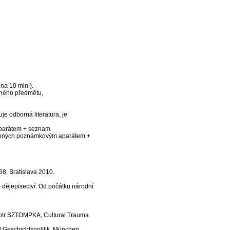
 na 10 min.).
aného předmětu,
je odborná literatura, je
aparátem + seznam
patřených poznámkovým aparátem +
8, Bratislava 2010.
dějepisectví. Od počátku národní
tr SZTOMPKA, Cultural Trauma
 Geschichtspolitik, München