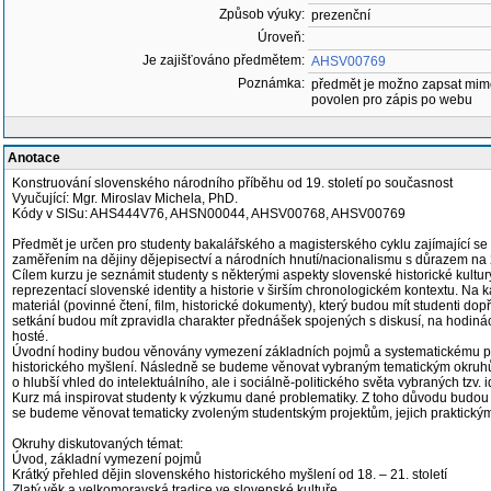
Způsob výuky:
prezenční
Úroveň:
Je zajišťováno předmětem:
AHSV00769
Poznámka:
předmět je možno zapsat mim
povolen pro zápis po webu
Anotace
Konstruování slovenského národního příběhu od 19. století po současnost
Vyučující: Mgr. Miroslav Michela, PhD.
Kódy v SISu: AHS444V76, AHSN00044, AHSV00768, AHSV00769
Předmět je určen pro studenty bakalářského a magisterského cyklu zajímající se
zaměřením na dějiny dějepisectví a národních hnutí/nacionalismu s důrazem na 20
Cílem kurzu je seznámit studenty s některými aspekty slovenské historické kultury;
reprezentací slovenské identity a historie v širším chronologickém kontextu. Na k
materiál (povinné čtení, film, historické dokumenty), který budou mít studenti dop
setkání budou mít zpravidla charakter přednášek spojených s diskusí, na hodiná
hosté.
Úvodní hodiny budou věnovány vymezení základních pojmů a systematickému p
historického myšlení. Následně se budeme věnovat vybraným tematickým okruhů
o hlubší vhled do intelektuálního, ale i sociálně-politického světa vybraných tzv. 
Kurz má inspirovat studenty k výzkumu dané problematiky. Z toho důvodu budou j
se budeme věnovat tematicky zvoleným studentským projektům, jejich praktickým
Okruhy diskutovaných témat:
Úvod, základní vymezení pojmů
Krátký přehled dějin slovenského historického myšlení od 18. – 21. století
Zlatý věk a velkomoravská tradice ve slovenské kultuře