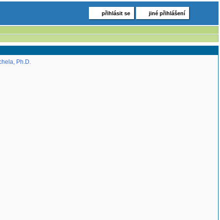
přihlásit se
jiné přihlášení
chela, Ph.D.