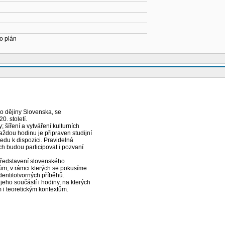
o plán
 o dějiny Slovenska, se
. století.
 šíření a vytváření kulturních
aždou hodinu je připraven studijní
ředu k dispozici. Pravidelná
ch budou participovat i pozvaní
ředstavení slovenského
m, v rámci kterých se pokusíme
identitotvorných příběhů.
eho součástí i hodiny, na kterých
 i teoretickým kontextům.