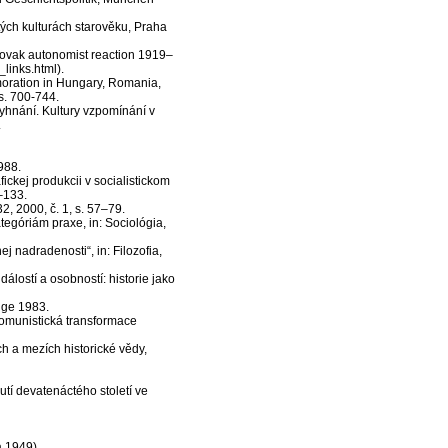
ých kulturách starověku, Praha
lovak autonomist reaction 1919–
links.html).
ration in Hungary, Romania,
 s. 700-744.
hnání. Kultury vzpomínání v
.
988.
ckej produkcii v socialistickom
–133.
2, 2000, č. 1, s. 57–79.
egóriám praxe, in: Sociológia,
j nadradenosti“, in: Filozofia,
stí a osobností: historie jako
dge 1983.
komunistická transformace
 a mezích historické vědy,
í devatenáctého století ve
 1949).