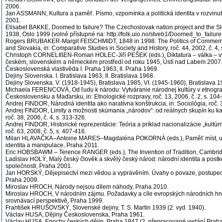
2006.
Jan ASSMANN, Kultura a paměť. Písmo, vzpomínka a politická identita v rozvinut
2001.
Elisabet BAKKE, Doomed to failure? The Czechoslovak nation project and the S
1938, Oslo 1999 (volně přístupné na: http://folk.uio.no/stveb1/Doomed_to_failure_
Rogers BRUBAKER-Margit FEISCHMIDT, 1848 in 1998: The Politics of Commemo
and Slovakia, in: Comparative Studies in Society and History, roč. 44, 2002, č. 4,
Christoph CORNELIßEN-Roman HOLEC-Jiří PEŠEK (eds.), Diktatura – válka – vy
českém, slovenském a německém prostředí od roku 1945, Ústí nad Labem 2007
Československá vlastivěda I. Praha 1963, II. Praha 1969.
Dejiny Slovenska. I. Bratislava 1963, II. Bratislava 1968.
Dejiny Slovenska. V. (1918-1945), Bratislava 1985, VI. (1945-1960), Bratislava 1
Michaela FERENCOVÁ, Od ľudu k národu: Vytváranie národnej kultúry v etnografi
Československu a Maďarsku, in: Etnologické rozpravy, roč. 13, 2006, č. 2, s. 104
Andrej FINDOR, Národná identita ako naratívna konštrukcia, in: Sociológia, roč. 3
Andrej FINDOR, Limity a možnosti skúmania „národov“: od reálnych skupín ku kat
roč. 38, 2006, č. 4, s. 313-326.
Andrej FINDOR, Historické reprezentácie: Teória a príklad nacionalizácie „kultúrne
roč. 63, 2008, č. 5, s. 407-416.
Milan HLAVAČKA–Antoine MARES–Magdaléna POKORNÁ (eds.), Paměť míst, událo
identita a manipulace, Praha 2011.
Eric HOBSBAWM – Terence RANGER (eds.), The Invention of Tradition, Cambri
Ladislav HOLÝ, Malý český člověk a skvělý český národ: národní identita a post
společnosti, Praha 2001.
Jan HORSKÝ, Dějepisectví mezi vědou a vyprávěním. Úvahy o povaze, postupech
Praha 2009.
Miroslav HROCH, Národy nejsou dílem náhody, Praha 2010.
Miroslav HROCH, V národním zájmu. Požadavky a cíle evropských národních hnut
srovnávací perspektivě, Praha 1999.
František HRUŠOVSKÝ, Slovenské dejiny, T. S. Martin 1939 (2. vyd. 1940).
Václav HUSA, Dějiny Československa, Praha 1961.
Václav HUSA, Epochy českých dějin, Praha 1947 (2. přepracované vydání Praha