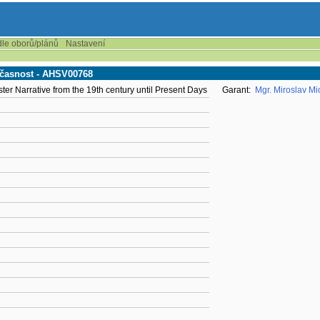
dle oborů/plánů
Nastavení
učasnost - AHSV00768
ter Narrative from the 19th century until Present Days
Garant:
Mgr. Miroslav Mi