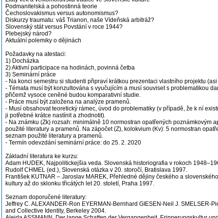
Podmanitelská a pohostinná teorie
Čechoslovakismus versus autonomismus?
Diskurzy traumatu: váš Trianon, naše Vídeňská arbitráž?
Slovenský stát versus Povstání v roce 1944?
Plebejský národ?
Aktuální polemiky o dějinách
Požadavky na atestaci:
1) Docházka
2) Aktivní participace na hodinách, povinná četba
3) Seminární práce
- Na konci semestru si studenti připraví krátkou prezentaci vlastního projektu (asi
- Témata musí být konzultována s vyučujícím a musí souviset s problematikou d
přičemž vysoce ceněné budou komparativní studie.
- Práce musí být založena na analýze pramenů.
- Musí obsahovat teoretický rámec, úvod do problematiky (v případě, že k ní existu
ji potřebné krátce nastínit a zhodnotit).
- Na známku (Zk) rozsah: minimálně 10 normostran opatřených poznámkovým 
použité literatury a pramenů. Na zápočet (Z), kolokvium (Kv): 5 normostran o
seznam použité literatury a pramenů.
- Termín odevzdání seminární práce: do 25. 2. 2020
Základní literatura ke kurzu:
Adam HUDEK, Najpolitickejšia veda. Slovenská historiografia v rokoch 1948–196
Rudolf CHMEL (ed.), Slovenská otázka v 20. storočí, Bratislava 1997.
František KUTNAR – Jaroslav MAREK, Přehledné dějiny českého a slovenského 
kultury až do sklonku třicátých let 20. století, Praha 1997.
Seznam doporučené literatury:
Jeffrey C. ALEXANDER-Ron EYERMAN-Bernhard GIESEN-Neil J. SMELSER-Pio
and Collective Identity, Berkeley 2004.
Aleida ASSMANN, Der lange Schatten der Vergangenheit. Erinnerungskultur und