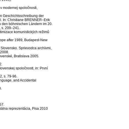
 modernej spoločnosti,
en Geschichtsschreibung der
el. In: Christiane BRENNER–Erik
 den böhmischen Lándern im 20.
, s. 209–241.
itimizace komunistických režimů
urope after 1989, Budapest-New
ovensko. Sprievodca archívmi,
 2008.
nské, Bratislava 2005.
2.
enskej spoločnosti, in: První
, s. 79-96.
nguage, and Accidental
0.
57.
ciálna reprezentácia, Pisa 2010