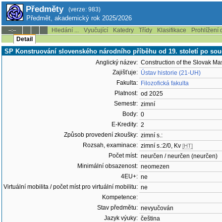
Předměty
(verze: 983)
Předmět, akademický rok 2025/2026
Hledání ...
Vyučující
Katedry
Třídy
Klasifikace
Prohlížení 
--:--
Detail
SP Konstruování slovenského národního příběhu od 19. století po so
Anglický název:
Construction of the Slovak Mas
Zajišťuje:
Ústav historie (21-UH)
Fakulta:
Filozofická fakulta
Platnost:
od 2025
Semestr:
zimní
Body:
0
E-Kredity:
2
Způsob provedení zkoušky:
zimní s.:
Rozsah, examinace:
zimní s.:2/0, Kv
[HT]
Počet míst:
neurčen / neurčen (neurčen)
Minimální obsazenost:
neomezen
4EU+:
ne
Virtuální mobilita / počet míst pro virtuální mobilitu:
ne
Kompetence:
Stav předmětu:
nevyučován
Jazyk výuky:
čeština