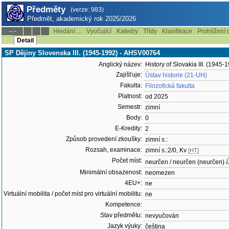
Předměty
(verze: 983)
Předmět, akademický rok 2025/2026
Hledání ...
Vyučující
Katedry
Třídy
Klasifikace
Prohlížení 
--:--
Detail
SP Dějiny Slovenska III. (1945-1992) - AHSV00764
Anglický název:
History of Slovakia III. (1945-
Zajišťuje:
Ústav historie (21-UH)
Fakulta:
Filozofická fakulta
Platnost:
od 2025
Semestr:
zimní
Body:
0
E-Kredity:
2
Způsob provedení zkoušky:
zimní s.:
Rozsah, examinace:
zimní s.:2/0, Kv
[HT]
Počet míst:
neurčen / neurčen (neurčen)
Minimální obsazenost:
neomezen
4EU+:
ne
Virtuální mobilita / počet míst pro virtuální mobilitu:
ne
Kompetence:
Stav předmětu:
nevyučován
Jazyk výuky:
čeština