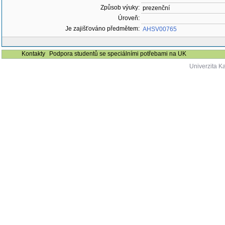
Způsob výuky:
prezenční
Úroveň:
Je zajišťováno předmětem:
AHSV00765
Kontakty
Podpora studentů se speciálními potřebami na UK
Univerzita K