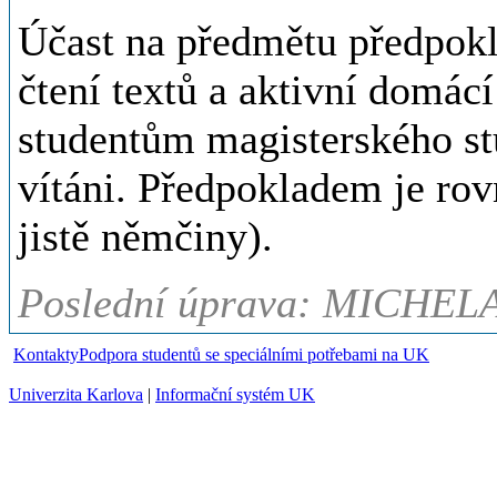
Účast na předmětu předpok
čtení textů a aktivní domácí
studentům magisterského stud
vítáni. Předpokladem je rov
jistě němčiny).
Poslední úprava: MICHELA
Kontakty
Podpora studentů se speciálními potřebami na UK
Univerzita Karlova
|
Informační systém UK