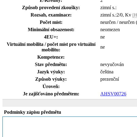
E-Kredity:
2
Způsob provedení zkoušky:
zimní s.:
Rozsah, examinace:
zimní s.:2/0, Kv
[H
Počet míst:
neurčen / neurčen 
Minimální obsazenost:
neomezen
4EU+:
ne
Virtuální mobilita / počet míst pro virtuální
ne
mobilitu:
Kompetence:
Stav předmětu:
nevyučován
Jazyk výuky:
čeština
Způsob výuky:
prezenční
Úroveň:
Je zajišťováno předmětem:
AHSV00726
Podmínky zápisu předmětu