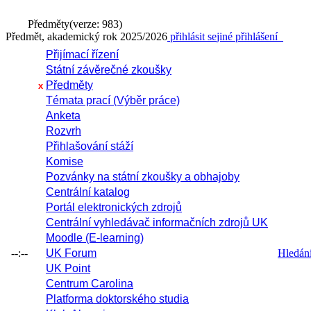
Předměty
(verze: 983)
Předmět, akademický rok 2025/2026
přihlásit se
jiné přihlášení
Přijímací řízení
Státní závěrečné zkoušky
Předměty
x
Témata prací (Výběr práce)
Anketa
Rozvrh
Přihlašování stáží
Komise
Pozvánky na státní zkoušky a obhajoby
Centrální katalog
Portál elektronických zdrojů
Centrální vyhledávač informačních zdrojů UK
Moodle (E-learning)
--:--
UK Forum
Hledání 
UK Point
Centrum Carolina
Platforma doktorského studia