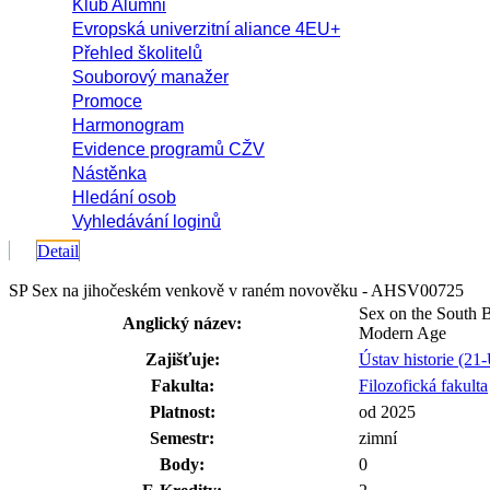
Klub Alumni
Evropská univerzitní aliance 4EU+
Přehled školitelů
Souborový manažer
Promoce
Harmonogram
Evidence programů CŽV
Nástěnka
Hledání osob
Vyhledávání loginů
Detail
SP Sex na jihočeském venkově v raném novověku - AHSV00725
Sex on the South 
Anglický název:
Modern Age
Zajišťuje:
Ústav historie (21
Fakulta:
Filozofická fakulta
Platnost:
od 2025
Semestr:
zimní
Body:
0