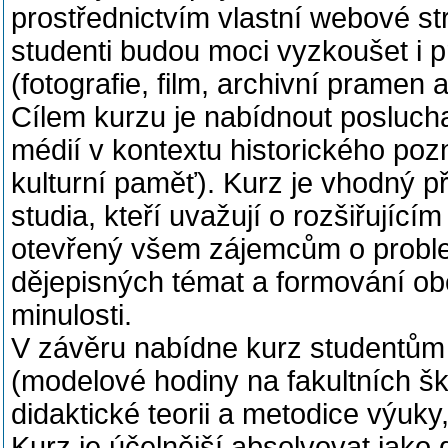
prostřednictvím vlastní webové st
studenti budou moci vyzkoušet i p
(fotografie, film, archivní pramen aj
Cílem kurzu je nabídnout poslucha
médií v kontextu historického pozn
kulturní paměť). Kurz je vhodný 
studia, kteří uvažují o rozšiřujíc
otevřený všem zájemcům o proble
dějepisných témat a formování o
minulosti.
V závěru nabídne kurz studentům 
(modelové hodiny na fakultních šk
didaktické teorii a metodice výuky
Kurz je účelnější absolvovat jako