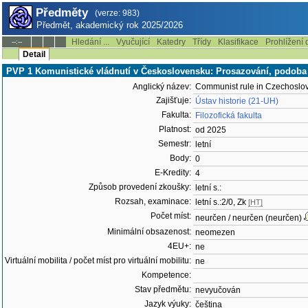
Předměty
(verze: 983)
Předmět, akademický rok 2025/2026
Hledání ...
Vyučující
Katedry
Třídy
Klasifikace
Prohlížení 
--:--
Detail
PVP 1 Komunistické vládnutí v Československu: Prosazování, podoba a
Anglický název:
Communist rule in Czechoslov
Zajišťuje:
Ústav historie (21-UH)
Fakulta:
Filozofická fakulta
Platnost:
od 2025
Semestr:
letní
Body:
0
E-Kredity:
4
Způsob provedení zkoušky:
letní s.:
Rozsah, examinace:
letní s.:2/0, Zk
[HT]
Počet míst:
neurčen / neurčen (neurčen)
Minimální obsazenost:
neomezen
4EU+:
ne
Virtuální mobilita / počet míst pro virtuální mobilitu:
ne
Kompetence:
Stav předmětu:
nevyučován
Jazyk výuky:
čeština