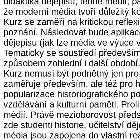
didaktika dějepisu, teorie médií,
že moderní média tvoří důležitý kon
Kurz se zaměří na kritickou reflexi
poznání. Následovat bude aplikace
dějepisu (jak lze média ve výuce v
Tematicky se soustředí především 
způsobem zohlední i další období
Kurz nemusí být podnětný jen pro 
zaměřuje především, ale též pro hi
popularizace historiografického p
vzdělávání a kulturní paměti. Prolí
médií. Právě mezioborovost předst
zde studenti historie, učitelství d
média jsou zapojena do vlastní re