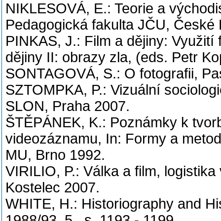
NIKLESOVÁ, E.: Teorie a východi
Pedagogická fakulta JČU, České 
PINKAS, J.: Film a dějiny: Využití 
dějiny II: obrazy zla, (eds. Petr K
SONTAGOVÁ, S.: O fotografii, Pa
SZTOMPKA, P.: Vizuální sociologi
SLON, Praha 2007.
ŠTĚPÁNEK, K.: Poznámky k tvorbě
videozáznamu, In: Formy a metody
MU, Brno 1992.
VIRILIO, P.: Válka a film, logisti
Kostelec 2007.
WHITE, H.: Historiography and His
1988/93, 5., s. 1193 - 1199.