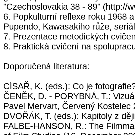
"Czechoslovakia 38 - 89" (http://
6. Popkulturní reflexe roku 1968 a
Pupendo, Kawasakiho růže, seriál
7. Prezentace metodických cvičení
8. Praktická cvičení na spolupracu
Doporučená literatura:
CÍSAŘ, K. (eds.): Co je fotograf
ČENĚK, D. - PORYBNÁ, T.: Vizuální
Pavel Mervart, Červený Kostelec 
DVOŘÁK, T. (eds.): Kapitoly z děj
FALBE-HANSON, R.: The Filmmaker