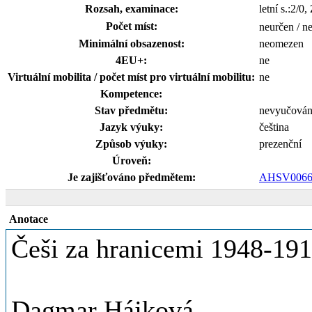
Rozsah, examinace:
letní s.:2/0,
Počet míst:
neurčen / n
Minimální obsazenost:
neomezen
4EU+:
ne
Virtuální mobilita / počet míst pro virtuální mobilitu:
ne
Kompetence:
Stav předmětu:
nevyučová
Jazyk výuky:
čeština
Způsob výuky:
prezenční
Úroveň:
Je zajišťováno předmětem:
AHSV0066
Anotace
Češi za hranicemi 1948-19
Dagmar Hájková