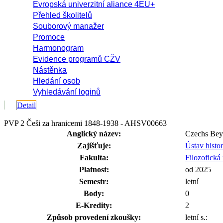
Evropská univerzitní aliance 4EU+
Přehled školitelů
Souborový manažer
Promoce
Harmonogram
Evidence programů CŽV
Nástěnka
Hledání osob
Vyhledávání loginů
Detail
PVP 2 Češi za hranicemi 1848-1938 - AHSV00663
Anglický název:
Czechs Bey
Zajišťuje:
Ústav histo
Fakulta:
Filozofická 
Platnost:
od 2025
Semestr:
letní
Body:
0
E-Kredity:
2
Způsob provedení zkoušky:
letní s.: