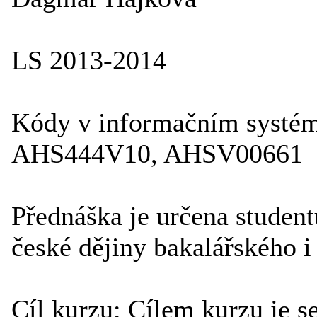
LS 2013-2014
Kódy v informačním syst
AHS444V10, AHSV00661
Přednáška je určena stude
české dějiny bakalářského i
Cíl kurzu: Cílem kurzu je s