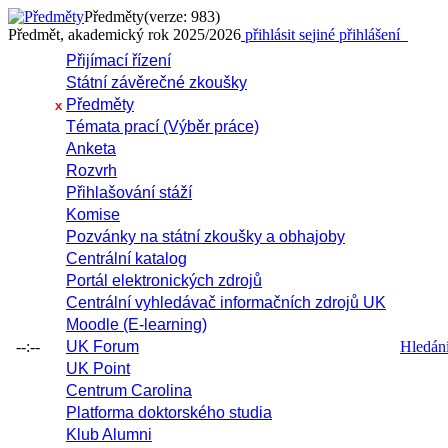
Předměty
(verze: 983)
Předmět, akademický rok 2025/2026
přihlásit se
jiné přihlášení
Přijímací řízení
Státní závěrečné zkoušky
Předměty
x
Témata prací (Výběr práce)
Anketa
Rozvrh
Přihlašování stáží
Komise
Pozvánky na státní zkoušky a obhajoby
Centrální katalog
Portál elektronických zdrojů
Centrální vyhledávač informačních zdrojů UK
Moodle (E-learning)
--:--
UK Forum
Hledání 
UK Point
Centrum Carolina
Platforma doktorského studia
Klub Alumni