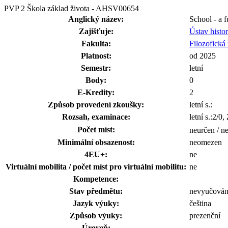
PVP 2 Škola základ života - AHSV00654
Anglický název:
School - a f
Zajišťuje:
Ústav histo
Fakulta:
Filozofická 
Platnost:
od 2025
Semestr:
letní
Body:
0
E-Kredity:
2
Způsob provedení zkoušky:
letní s.:
Rozsah, examinace:
letní s.:2/0,
Počet míst:
neurčen / n
Minimální obsazenost:
neomezen
4EU+:
ne
Virtuální mobilita / počet míst pro virtuální mobilitu:
ne
Kompetence:
Stav předmětu:
nevyučová
Jazyk výuky:
čeština
Způsob výuky:
prezenční
Úroveň: