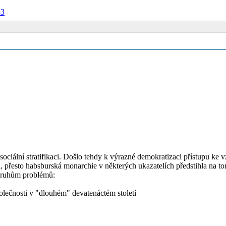
3
v sociální stratifikaci. Došlo tehdy k výrazné demokratizaci přístupu ke
ců, přesto habsburská monarchie v některých ukazatelích předstihla na
kruhům problémů:
olečnosti v "dlouhém" devatenáctém století