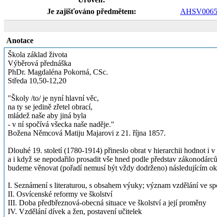
Je zajišťováno předmětem:
AHSV0065
Anotace
Škola základ života
Výběrová přednáška
PhDr. Magdaléna Pokorná, CSc.
Středa 10,50-12,20
"Školy /to/ je nyní hlavní věc,
na ty se jedině zřetel obrací,
mládež naše aby jiná byla
- v ní spočívá všecka naše naděje."
Božena Němcová Matiju Majarovi z 21. října 1857.
Dlouhé 19. století (1780-1914) přineslo obrat v hierarchii hodnot i 
a i když se nepodařilo prosadit vše hned podle představ zákonodár
budeme věnovat (pořadí nemusí být vždy dodrženo) následujícím o
I. Seznámení s literaturou, s obsahem výuky; význam vzdělání ve sp
II. Osvícenské reformy ve školství
III. Doba předbřeznová-obecná situace ve školství a její proměny
IV. Vzdělání dívek a žen, postavení učitelek