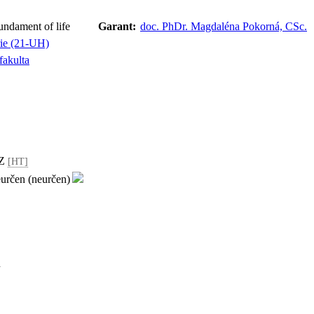
undament of life
Garant:
doc. PhDr. Magdaléna Pokorná, CSc.
rie (21-UH)
fakulta
 Z
[HT]
eurčen (neurčen)
n