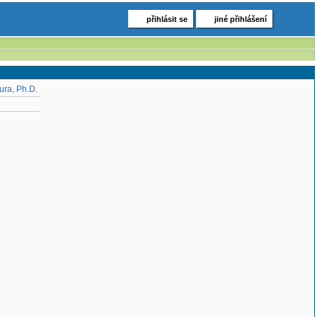
přihlásit se
jiné přihlášení
ura, Ph.D.