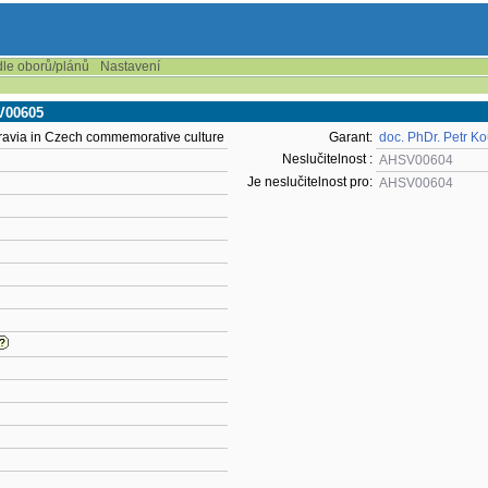
dle oborů/plánů
Nastavení
SV00605
ravia in Czech commemorative culture
Garant:
doc. PhDr. Petr Ko
Neslučitelnost :
AHSV00604
Je neslučitelnost pro:
AHSV00604