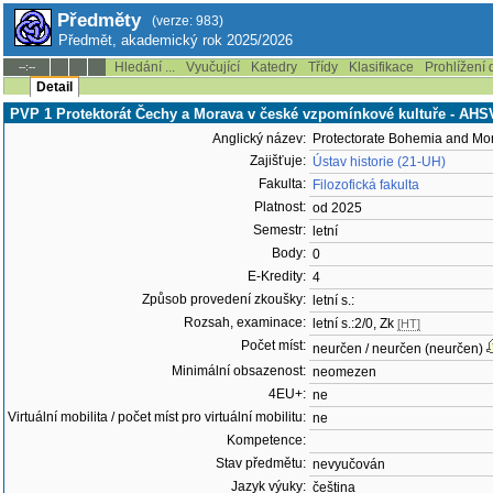
Předměty
(verze: 983)
Předmět, akademický rok 2025/2026
Hledání ...
Vyučující
Katedry
Třídy
Klasifikace
Prohlížení 
--:--
Detail
PVP 1 Protektorát Čechy a Morava v české vzpomínkové kultuře - AH
Anglický název:
Protectorate Bohemia and Mo
Zajišťuje:
Ústav historie (21-UH)
Fakulta:
Filozofická fakulta
Platnost:
od 2025
Semestr:
letní
Body:
0
E-Kredity:
4
Způsob provedení zkoušky:
letní s.:
Rozsah, examinace:
letní s.:2/0, Zk
[HT]
Počet míst:
neurčen / neurčen (neurčen)
Minimální obsazenost:
neomezen
4EU+:
ne
Virtuální mobilita / počet míst pro virtuální mobilitu:
ne
Kompetence:
Stav předmětu:
nevyučován
Jazyk výuky:
čeština