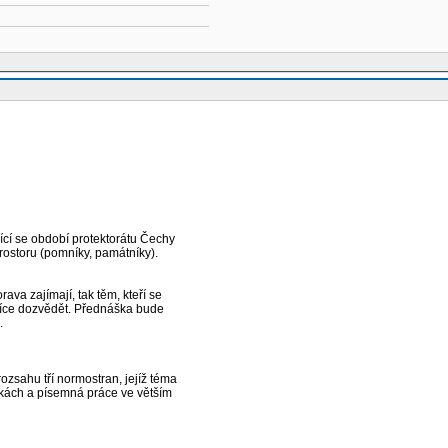
cí se období protektorátu Čechy
rostoru (pomníky, památníky).
va zajímají, tak těm, kteří se
více dozvědět. Přednáška bude
.
zsahu tří normostran, jejíž téma
áškách a písemná práce ve větším