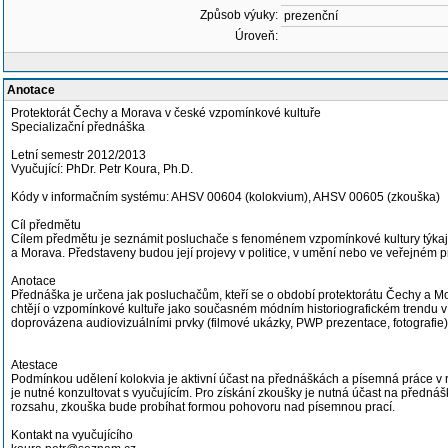
Způsob výuky:
prezenční
Úroveň:
Anotace
Protektorát Čechy a Morava v české vzpomínkové kultuře
Specializační přednáška
Letní semestr 2012/2013
Vyučující: PhDr. Petr Koura, Ph.D.
Kódy v informačním systému: AHSV 00604 (kolokvium), AHSV 00605 (zkouška)
Cíl předmětu
Cílem předmětu je seznámit posluchače s fenoménem vzpomínkové kultury týkají
a Morava. Představeny budou její projevy v politice, v umění nebo ve veřejném p
Anotace
Přednáška je určena jak posluchačům, kteří se o období protektorátu Čechy a Mora
chtějí o vzpomínkové kultuře jako současném módním historiografickém trendu 
doprovázena audiovizuálními prvky (filmové ukázky, PWP prezentace, fotografie)
Atestace
Podmínkou udělení kolokvia je aktivní účast na přednáškách a písemná práce v ro
je nutné konzultovat s vyučujícím. Pro získání zkoušky je nutná účast na předn
rozsahu, zkouška bude probíhat formou pohovoru nad písemnou prací.
Kontakt na vyučujícího