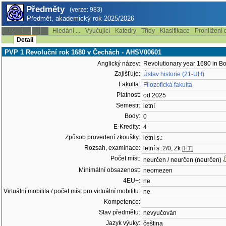
Předměty
(verze: 983)
Předmět, akademický rok 2025/2026
Hledání ...
Vyučující
Katedry
Třídy
Klasifikace
Prohlížení 
--:--
Detail
PVP 1 Revoluční rok 1680 v Čechách - AHSV00601
Anglický název:
Revolutionary year 1680 in B
Zajišťuje:
Ústav historie (21-UH)
Fakulta:
Filozofická fakulta
Platnost:
od 2025
Semestr:
letní
Body:
0
E-Kredity:
4
Způsob provedení zkoušky:
letní s.:
Rozsah, examinace:
letní s.:2/0, Zk
[HT]
Počet míst:
neurčen / neurčen (neurčen)
Minimální obsazenost:
neomezen
4EU+:
ne
Virtuální mobilita / počet míst pro virtuální mobilitu:
ne
Kompetence:
Stav předmětu:
nevyučován
Jazyk výuky:
čeština