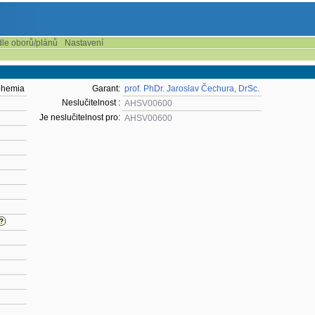
dle oborů/plánů
Nastavení
ohemia
Garant:
prof. PhDr. Jaroslav Čechura, DrSc.
Neslučitelnost :
AHSV00600
Je neslučitelnost pro:
AHSV00600