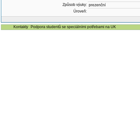
Způsob výuky:
prezenční
Úroveň:
Kontakty
Podpora studentů se speciálními potřebami na UK