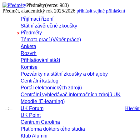
Předměty
(verze: 983)
Předmět, akademický rok 2025/2026
přihlásit se
jiné přihlášení
Přijímací řízení
Státní závěrečné zkoušky
Předměty
x
Témata prací (Výběr práce)
Anketa
Rozvrh
Přihlašování stáží
Komise
Pozvánky na státní zkoušky a obhajoby
Centrální katalog
Portál elektronických zdrojů
Centrální vyhledávač informačních zdrojů UK
Moodle (E-learning)
--:--
UK Forum
Hledání 
UK Point
Centrum Carolina
Platforma doktorského studia
Klub Alumni