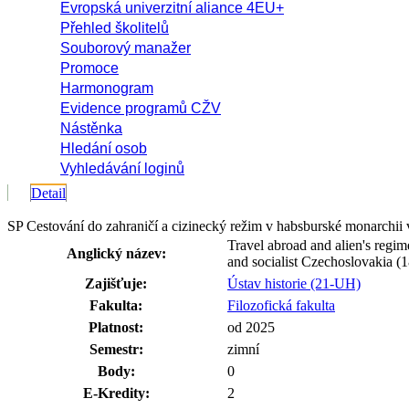
Evropská univerzitní aliance 4EU+
Přehled školitelů
Souborový manažer
Promoce
Harmonogram
Evidence programů CŽV
Nástěnka
Hledání osob
Vyhledávání loginů
Detail
SP Cestování do zahraničí a cizinecký režim v habsburské monarchi
Travel abroad and alien's regi
Anglický název:
and socialist Czechoslovakia (
Zajišťuje:
Ústav historie (21-UH)
Fakulta:
Filozofická fakulta
Platnost:
od 2025
Semestr:
zimní
Body:
0
E-Kredity:
2