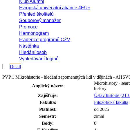
Klub Alumni
Evropská univerzitní aliance 4EU+
Přehled školitelů
Souborový manažer
Promoce
Harmonogram
Evidence programů CŽV
Nástěnka
Hledání osob
Vyhledávání loginů
Detail
PVP 1 Mikrohistorie - hledání zapomenutých lidí v dějinách - AHS
Microhistory - sear
Anglický název:
history
Zajišťuje:
Ústav historie (21
Fakulta:
Filozofická fakulta
Platnost:
od 2025
Semestr:
zimní
Body:
0