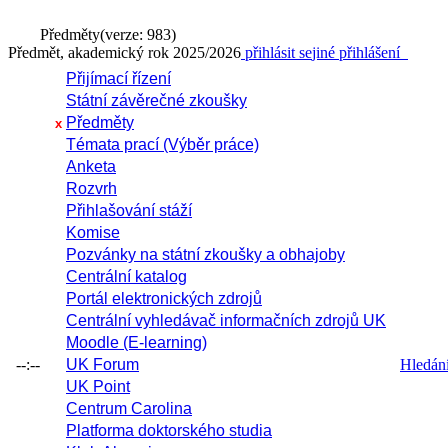
Předměty
(verze: 983)
Předmět, akademický rok 2025/2026
přihlásit se
jiné přihlášení
Přijímací řízení
Státní závěrečné zkoušky
Předměty
x
Témata prací (Výběr práce)
Anketa
Rozvrh
Přihlašování stáží
Komise
Pozvánky na státní zkoušky a obhajoby
Centrální katalog
Portál elektronických zdrojů
Centrální vyhledávač informačních zdrojů UK
Moodle (E-learning)
--:--
UK Forum
Hledání 
UK Point
Centrum Carolina
Platforma doktorského studia