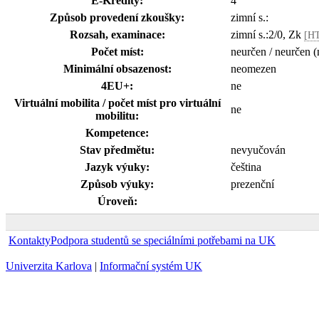
E-Kredity:
4
Způsob provedení zkoušky:
zimní s.:
Rozsah, examinace:
zimní s.:2/0, Zk
[H
Počet míst:
neurčen / neurčen (
Minimální obsazenost:
neomezen
4EU+:
ne
Virtuální mobilita / počet míst pro virtuální
ne
mobilitu:
Kompetence:
Stav předmětu:
nevyučován
Jazyk výuky:
čeština
Způsob výuky:
prezenční
Úroveň:
Kontakty
Podpora studentů se speciálními potřebami na UK
Univerzita Karlova
|
Informační systém UK