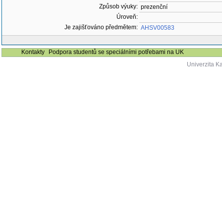
Způsob výuky:
prezenční
Úroveň:
Je zajišťováno předmětem:
AHSV00583
Kontakty
Podpora studentů se speciálními potřebami na UK
Univerzita K