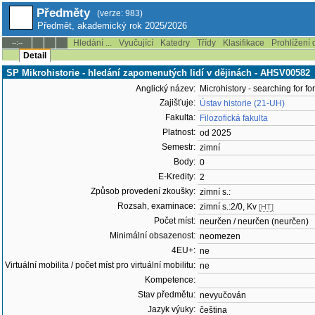
Předměty
(verze: 983)
Předmět, akademický rok 2025/2026
Hledání ...
Vyučující
Katedry
Třídy
Klasifikace
Prohlížení 
--:--
Detail
SP Mikrohistorie - hledání zapomenutých lidí v dějinách - AHSV00582
Anglický název:
Microhistory - searching for fo
Zajišťuje:
Ústav historie (21-UH)
Fakulta:
Filozofická fakulta
Platnost:
od 2025
Semestr:
zimní
Body:
0
E-Kredity:
2
Způsob provedení zkoušky:
zimní s.:
Rozsah, examinace:
zimní s.:2/0, Kv
[HT]
Počet míst:
neurčen / neurčen (neurčen)
Minimální obsazenost:
neomezen
4EU+:
ne
Virtuální mobilita / počet míst pro virtuální mobilitu:
ne
Kompetence:
Stav předmětu:
nevyučován
Jazyk výuky:
čeština