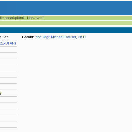
dle oborů/plánů
Nastavení
 Left
Garant:
doc. Mgr. Michael Hauser, Ph.D.
y (21-UFAR)