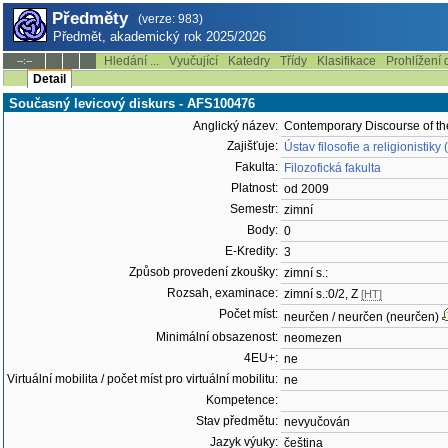
Předměty
(verze: 983)
Předmět, akademický rok 2025/2026
Hledání ...
Vyučující
Katedry
Třídy
Klasifikace
Prohlížení 
--:--
Detail
Současný levicový diskurs - AFS100476
Anglický název:
Contemporary Discourse of the
Zajišťuje:
Ústav filosofie a religionistik
Fakulta:
Filozofická fakulta
Platnost:
od 2009
Semestr:
zimní
Body:
0
E-Kredity:
3
Způsob provedení zkoušky:
zimní s.:
Rozsah, examinace:
zimní s.:0/2, Z
[HT]
Počet míst:
neurčen / neurčen (neurčen)
Minimální obsazenost:
neomezen
4EU+:
ne
Virtuální mobilita / počet míst pro virtuální mobilitu:
ne
Kompetence:
Stav předmětu:
nevyučován
Jazyk výuky:
čeština