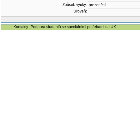
Způsob výuky:
prezenční
Úroveň:
Kontakty
Podpora studentů se speciálními potřebami na UK