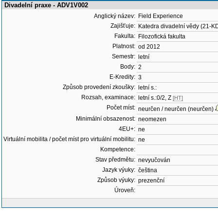
Divadelní praxe - ADV1V002
Anglický název:
Field Experience
Zajišťuje:
Katedra divadelní vědy (21-K
Fakulta:
Filozofická fakulta
Platnost:
od 2012
Semestr:
letní
Body:
2
E-Kredity:
3
Způsob provedení zkoušky:
letní s.:
Rozsah, examinace:
letní s.:0/2, Z
[HT]
Počet míst:
neurčen / neurčen (neurčen)
Minimální obsazenost:
neomezen
4EU+:
ne
Virtuální mobilita / počet míst pro virtuální mobilitu:
ne
Kompetence:
Stav předmětu:
nevyučován
Jazyk výuky:
čeština
Způsob výuky:
prezenční
Úroveň: