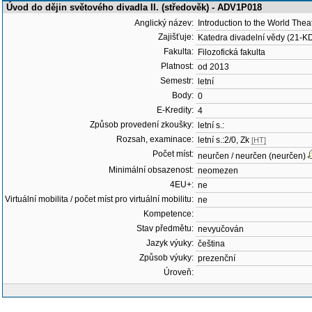
Úvod do dějin světového divadla II. (středověk) - ADV1P018
Anglický název:
Introduction to the World Theat
Zajišťuje:
Katedra divadelní vědy (21-K
Fakulta:
Filozofická fakulta
Platnost:
od 2013
Semestr:
letní
Body:
0
E-Kredity:
4
Způsob provedení zkoušky:
letní s.:
Rozsah, examinace:
letní s.:2/0, Zk
[HT]
Počet míst:
neurčen / neurčen (neurčen)
Minimální obsazenost:
neomezen
4EU+:
ne
Virtuální mobilita / počet míst pro virtuální mobilitu:
ne
Kompetence:
Stav předmětu:
nevyučován
Jazyk výuky:
čeština
Způsob výuky:
prezenční
Úroveň: